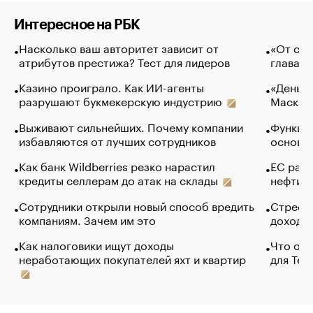
Интересное на РБК
Насколько ваш авторитет зависит от
«От спо
атрибутов престижа? Тест для лидеров
глава к
Казино проиграло. Как ИИ-агенты
«Деньги
разрушают букмекерскую индустрию
Маск в 
Выживают сильнейших. Почему компании
Функции
избавляются от лучших сотрудников
основ э
Как банк Wildberries резко нарастил
ЕС раз
кредиты селлерам до атак на склады
нефти —
Сотрудники открыли новый способ вредить
Стресс 
компаниям. Зачем им это
доходов
Как налоговики ищут доходы
Что обв
неработающих покупателей яхт и квартир
для Tel