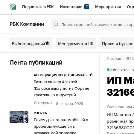
Подписка на РБК
Инвестиции
Мероприятия
Отр
Спорт
Школа управления РБК
РБК Образование
РБ
РБК Компании
Город
Стиль
Крипто
РБК Бизнес-среда
Дискусси
Выбор редакции
Менеджмент и HR
Право и бухгал
Спецпроекты СПб
Конференции СПб
Спецпроекты
Главная
ИП М
Технологии и медиа
Финансы
Рынок наличной валют
Лента публикаций
ДЕЙСТВУЕТ
ОБНО
АССОЦИАЦИЯ ПРЕДПРИНИМАТЕЛЕЙ
ИП М
Бизнес-спикер Алексей
Жолобов выступил на Форуме
3216
креативных индустрий
Интервью
8 августа 2026
Розничная торг
ИП Малетин А
RULIZOR
Почему рынок автомобилей с
розничная пр
пробегом нуждается в
3216658000
независимой проверке
Данные получен