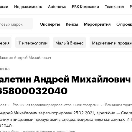
асли
Недвижимость
Autonews
РБК Компании
Телеканал
Р
К Курсы
РБК Life
Тренды
Визионеры
Национальные проекты
Эксперты
Кейсы
Мероприятия
О прое
онный клуб
Исследования
Кредитные рейтинги
Франшизы
Г
терия
IT и технологии
Малый бизнес
Маркетинг и прода
Проверка контрагентов
Политика
Экономика
Бизнес
алетин Андрей Михайлович
ы
ВЛЕНО
алетин Андрей Михайлович
65800032040
овля
Розничная торговля продовольственными товарами
Розничная торг
ндрей Михайлович зарегистрирован 25.02.2021, в регионе — Сверд
очими пищевыми продуктами в специализированных магазинах. И
32040.
ы из публичных государственных источников.