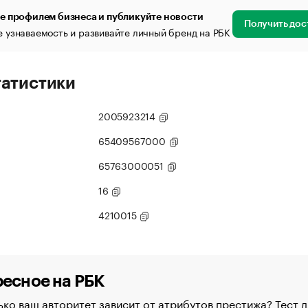
е профилем бизнеса и публикуйте новости
Получить дос
 узнаваемость и развивайте личный бренд на РБК
татистики
2005923214
65409567000
65763000051
16
4210015
есное на РБК
ко ваш авторитет зависит от атрибутов престижа? Тест д