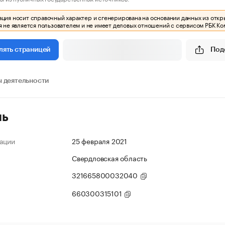
ия носит справочный характер и сгенерирована на основании данных из откр
 не является пользователем и не имеет деловых отношений с сервисом РБК Ко
Под
лять страницей
 деятельности
ль
ации
25 февраля 2021
Свердловская область
321665800032040
660300315101