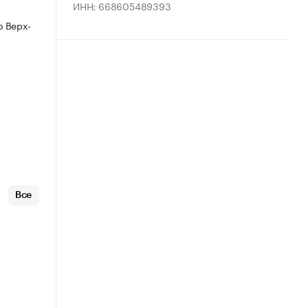
ИНН: 668605489393
 Верх-
Все