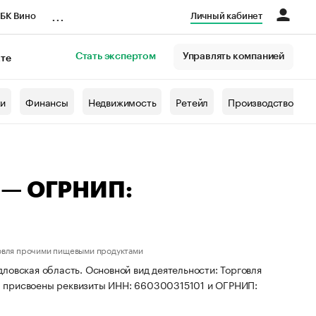
...
БК Вино
Личный кабинет
Стать экспертом
Управлять компанией
кте
азета
жи
Финансы
Недвижимость
Ретейл
Производство
 — ОГРНИП:
овля прочими пищевыми продуктами
ловская область. Основной вид деятельности: Торговля
П присвоены реквизиты ИНН: 660300315101 и ОГРНИП: