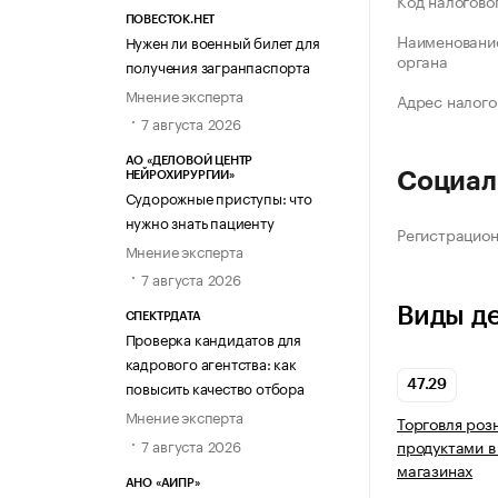
Код налогово
ПОВЕСТОК.НЕТ
Наименование
Нужен ли военный билет для
органа
получения загранпаспорта
Мнение эксперта
Адрес налого
7 августа 2026
АО «ДЕЛОВОЙ ЦЕНТР
Социал
НЕЙРОХИРУРГИИ»
Судорожные приступы: что
нужно знать пациенту
Регистрацио
Мнение эксперта
7 августа 2026
Виды д
СПЕКТРДАТА
Проверка кандидатов для
кадрового агентства: как
повысить качество отбора
47.29
Мнение эксперта
Торговля ро
7 августа 2026
продуктами в
магазинах
АНО «АИПР»