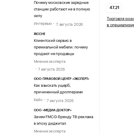
Почему московские зарядные
станции работают не в полную
47.21
силу
Торговля роз
Интервью
7 августа 2026
в специализи
RICCHE
Клиентский сервис в
премиальной мебели: почему
продают не продавцы
Мнение эксперта
7 августа 2026
ООО ПРАВОВОЙ ЦЕНТР «ЭКСПЕРТ»
Как взыскать ущерб,
причиненный дропперами
Кейс
7 августа 2026
ООО «МЕДИА-ДОКТОР»
Зачем FMCG-бренду ТВ-реклама
в эпоху диджитал
Мнение эксперта