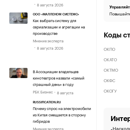
8 августа 2026
Управляйт
Повышайте
ООО «МАЛЛЕНОМ СИСТЕМС»
Как выбрать систему для
сериализации и агрегации на
производстве
Коды с
Мнение эксперта
8 августа 2026
ОКПО
ОКАТО
ОКТМО
В Ассоциации владельцев
кинотеатров назвали «самый
ОКФС
страшный день» в году
ОКОГУ
РБК Бизнес
8 августа
RUSSIFICATION.RU
Почему спрос на электромобили
из Китая смещается в сторону
Интер
гибридов
Насколь
Мнение эксперта