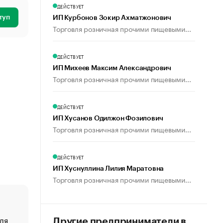
ДЕЙСТВУЕТ
туп
ИП Курбонов Зокир Ахматжонович
Торговля розничная прочими пищевыми...
ДЕЙСТВУЕТ
ИП Михеев Максим Александрович
Торговля розничная прочими пищевыми...
ДЕЙСТВУЕТ
ИП Хусанов Одилжон Фозилович
Торговля розничная прочими пищевыми...
ДЕЙСТВУЕТ
ИП Хуснуллина Лилия Маратовна
Торговля розничная прочими пищевыми...
ля
«От спорта тело стареет иначе». Как живет глава ко
Другие предприниматели в