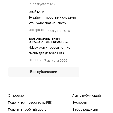
7 августа 2026
СВОЙ БАНК
Эквайринг простыми словами:
что нужно знать бизнесу
Интервью
7 августа 2026
БЛАГОТВОРИТЕЛЬНЫЙ
ОБРАЗОВАТЕЛЬНЫЙ ФОНД
«МАРХАМАТ»
«Мархамат» провел летние
смены для детей с ОВЗ
Новость
7 августа 2026
Все публикации
О проекте
Лента публикаций
Поделиться новостью на РБК
Эксперты
Получить пробный доступ
Выбор редакции