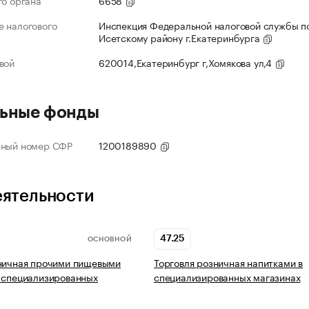
го органа
6658
 налогового
Инспекция Федеральной налоговой службы по
Исетскому району г.Екатеринбурга
вой
620014,Екатеринбург г,Хомякова ул,4
ьные фонды
нный номер СФР
1200189890
еятельности
47.25
ОСНОВНОЙ
зничная прочими пищевыми
Торговля розничная напитками в
 специализированных
специализированных магазинах