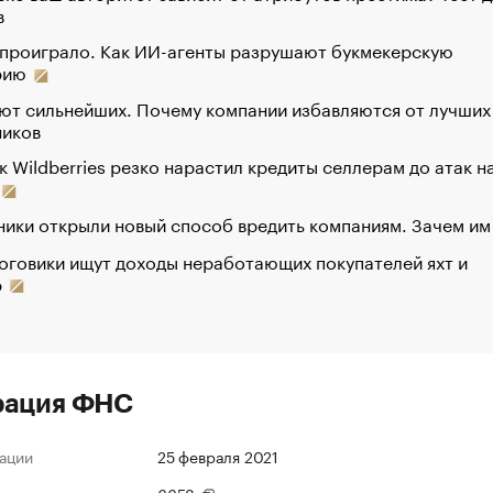
в
 проиграло. Как ИИ-агенты разрушают букмекерскую
рию
ют сильнейших. Почему компании избавляются от лучших
ников
к Wildberries резко нарастил кредиты селлерам до атак н
ики открыли новый способ вредить компаниям. Зачем им
оговики ищут доходы неработающих покупателей яхт и
р
рация ФНС
ации
25 февраля 2021