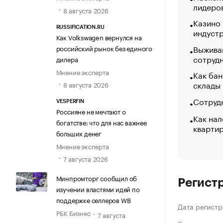
лидеро
8 августа 2026
Казино
RUSSIFICATION.RU
индуст
Как Volkswagen вернулся на
Выжива
российский рынок без единого
сотруд
дилера
Мнение эксперта
Как бан
склады
8 августа 2026
Сотрудн
VESPERFIN
Россияне не мечтают о
Как нал
богатстве: что для нас важнее
кварти
больших денег
Мнение эксперта
7 августа 2026
Минпромторг сообщил об
Регист
изучении властями идей по
поддержке селлеров WB
Дата регистр
РБК Бизнес
7 августа