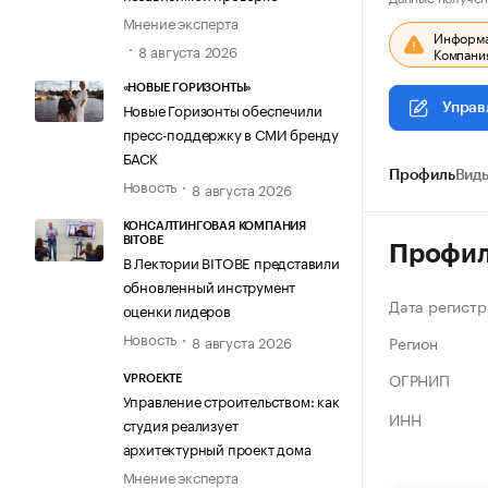
Мнение эксперта
Информац
8 августа 2026
Компания
«НОВЫЕ ГОРИЗОНТЫ»
Новые Горизонты обеспечили
Управ
пресс-поддержку в СМИ бренду
БАСК
Профиль
Виды
Новость
8 августа 2026
КОНСАЛТИНГОВАЯ КОМПАНИЯ
BITOBE
Профи
В Лектории BITOBE представили
обновленный инструмент
Дата регистр
оценки лидеров
Новость
Регион
8 августа 2026
ОГРНИП
VPROEKTE
Управление строительством: как
ИНН
студия реализует
архитектурный проект дома
Мнение эксперта