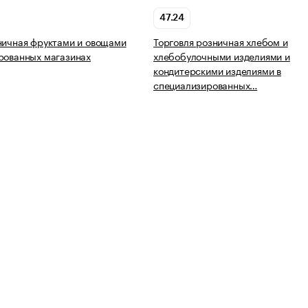
47.24
ничная фруктами и овощами
Торговля розничная хлебом и
рованных магазинах
хлебобулочными изделиями и
кондитерскими изделиями в
специализированных…