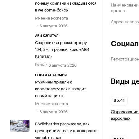
почему компании вкладываются
Наименование
в welcome-боксы
органа
Мнение эксперта
Адрес налого
6 августа 2026
АВИ КЭПИТАЛ
Сохранить агроэкспортеру
Социал
194,5 млн рублей: кейс «АВИ
Кэпитал»
Регистрацио
Кейс
6 августа 2026
НОВАЯ АНАТОМИЯ
Виды д
Мужчины пришли к
косметологу: как выглядит
новый пациент
85.41
Мнение эксперта
Образование 
6 августа 2026
взрослых
В Wildberries рассказали, как
предпринимателям подтвердить
ущерб от атак