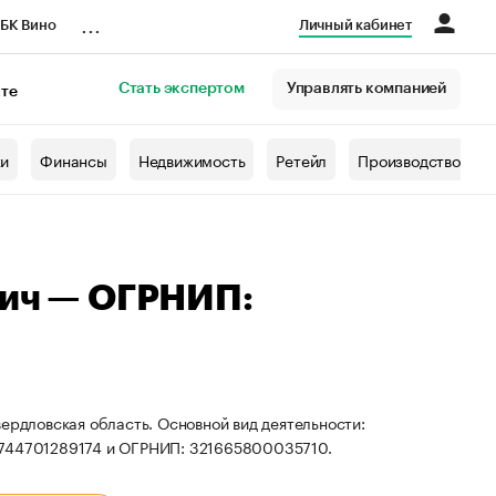
...
БК Вино
Личный кабинет
Стать экспертом
Управлять компанией
кте
азета
жи
Финансы
Недвижимость
Ретейл
Производство
вич — ОГРНИП:
ердловская область. Основной вид деятельности:
: 744701289174 и ОГРНИП: 321665800035710.