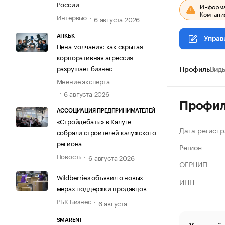
России
Информац
Компания
Интервью
6 августа 2026
АПКБК
Управ
Цена молчания: как скрытая
корпоративная агрессия
разрушает бизнес
Профиль
Виды
Мнение эксперта
6 августа 2026
Профи
АССОЦИАЦИЯ ПРЕДПРИНИМАТЕЛЕЙ
«Стройдебаты» в Калуге
Дата регистр
собрали строителей калужского
региона
Регион
Новость
6 августа 2026
ОГРНИП
Wildberries объявил о новых
ИНН
мерах поддержки продавцов
РБК Бизнес
6 августа
SMARENT