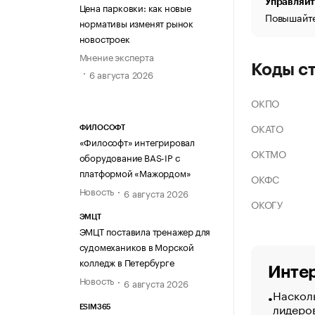
Управляйт
Цена парковки: как новые
Повышайте
нормативы изменят рынок
новостроек
Мнение эксперта
Коды с
6 августа 2026
ОКПО
ОКАТО
ФИЛОСОФТ
«Философт» интегрировал
ОКТМО
оборудование BAS-IP с
платформой «Мажордом»
ОКФС
Новость
6 августа 2026
ОКОГУ
ЭМЦТ
ЭМЦТ поставила тренажер для
судомехаников в Морской
колледж в Петербурге
Интер
Новость
6 августа 2026
Насколь
лидеро
ESIM365