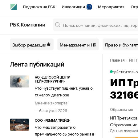
Подписка на РБК
Инвестиции
Мероприятия
Отр
Спорт
Школа управления РБК
РБК Образование
РБ
РБК Компании
Город
Стиль
Крипто
РБК Бизнес-среда
Дискусси
Выбор редакции
Менеджмент и HR
Право и бухгал
Спецпроекты СПб
Конференции СПб
Спецпроекты
Главная
ИП Т
Технологии и медиа
Финансы
Рынок наличной валют
Лента публикаций
ДЕЙСТВУЕТ
ОБНО
АО «ДЕЛОВОЙ ЦЕНТР
ИП Т
НЕЙРОХИРУРГИИ»
Что чувствует пациент, узнав о
3216
тяжелом диагнозе
Мнение эксперта
Образование
6 августа 2026
ИП Третьяков
ООО «РЕММА ТРЕЙД»
Образование 
Что мешает развитию
Данные получен
премиального сырного рынка в