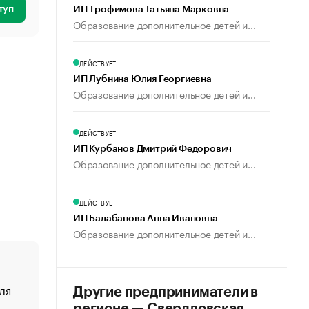
туп
ИП Трофимова Татьяна Марковна
Образование дополнительное детей и...
ДЕЙСТВУЕТ
ИП Лубнина Юлия Георгиевна
Образование дополнительное детей и...
ДЕЙСТВУЕТ
ИП Курбанов Дмитрий Федорович
Образование дополнительное детей и...
ДЕЙСТВУЕТ
ИП Балабанова Анна Ивановна
Образование дополнительное детей и...
ля
«От спорта тело стареет иначе». Как живет глава ко
Другие предприниматели в
создавшей GTA