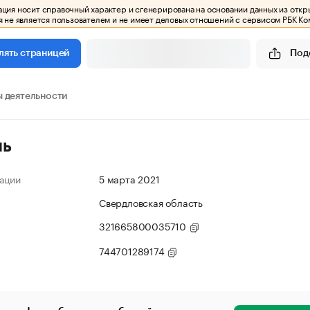
ия носит справочный характер и сгенерирована на основании данных из откр
 не является пользователем и не имеет деловых отношений с сервисом РБК Ко
Под
лять страницей
 деятельности
ль
ации
5 марта 2021
Свердловская область
321665800035710
744701289174