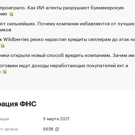
 проиграло. Как ИИ-агенты разрушают букмекерскую
рию
ют сильнейших. Почему компании избавляются от лучших
ников
к Wildberries резко нарастил кредиты селлерам до атак н
ики открыли новый способ вредить компаниям. Зачем им
оговики ищут доходы неработающих покупателей яхт и
р
рация ФНС
ации
5 марта 2021
го органа
6658