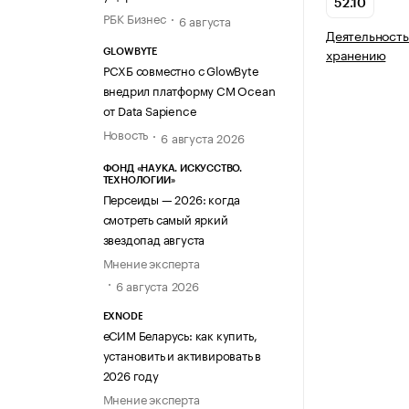
52.10
РБК Бизнес
6 августа
Деятельность
хранению
GLOWBYTE
РСХБ совместно с GlowByte
внедрил платформу CM Ocean
от Data Sapience
Новость
6 августа 2026
ФОНД «НАУКА. ИСКУССТВО.
ТЕХНОЛОГИИ»
Персеиды — 2026: когда
смотреть самый яркий
звездопад августа
Мнение эксперта
6 августа 2026
EXNODE
еСИМ Беларусь: как купить,
установить и активировать в
2026 году
Мнение эксперта