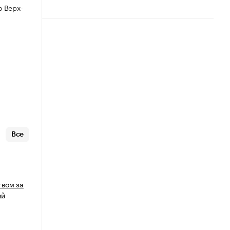
 Верх-
Все
вом за
ой