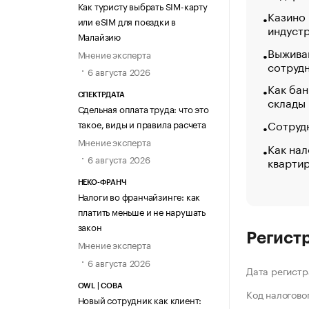
Как туристу выбрать SIM-карту
Казино
или eSIM для поездки в
индуст
Малайзию
Выжива
Мнение эксперта
сотруд
6 августа 2026
Как бан
СПЕКТРДАТА
склады
Сдельная оплата труда: что это
Сотрудн
такое, виды и правила расчета
Мнение эксперта
Как нал
6 августа 2026
кварти
НЕКО-ФРАНЧ
Налоги во франчайзинге: как
платить меньше и не нарушать
закон
Регист
Мнение эксперта
6 августа 2026
Дата регистр
OWL | СОВА
Код налогово
Новый сотрудник как клиент: