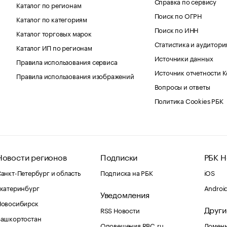
Справка по сервису
Каталог по регионам
Поиск по ОГРН
Каталог по категориям
Поиск по ИНН
Каталог торговых марок
Статистика и аудитори
Каталог ИП по регионам
Источники данных
Правила использования сервиса
Источник отчетности 
Правила использования изображений
Вопросы и ответы
Политика Cookies РБК
Новости регионов
Подписки
РБК Н
анкт-Петербург и область
Подписка на РБК
iOS
катеринбург
Androi
Уведомления
Новосибирск
Други
RSS Новости
Башкортостан
Оповещения RBC.ru
Домены