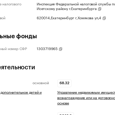
 налогового
Инспекция Федеральной налоговой службы по
Исетскому району г.Екатеринбурга
вой
620014,Екатеринбург г,Хомякова ул,4
ьные фонды
нный номер СФР
1303719965
еятельности
68.32
ОСНОВНОЙ
дополнительное детей и
Управление недвижимым имущест
вознаграждение или на договорн
основе