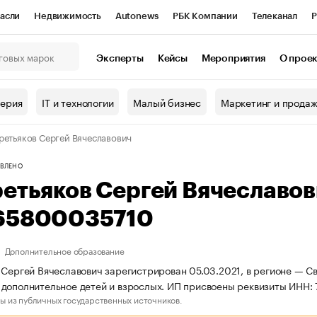
асли
Недвижимость
Autonews
РБК Компании
Телеканал
Р
К Курсы
РБК Life
Тренды
Визионеры
Национальные проекты
Эксперты
Кейсы
Мероприятия
О прое
онный клуб
Исследования
Кредитные рейтинги
Франшизы
Г
терия
IT и технологии
Малый бизнес
Маркетинг и прода
Проверка контрагентов
Политика
Экономика
Бизнес
ретьяков Сергей Вячеславович
ы
ВЛЕНО
ретьяков Сергей Вячеславо
65800035710
Дополнительное образование
 Сергей Вячеславович зарегистрирован 05.03.2021, в регионе — Св
дополнительное детей и взрослых. ИП присвоены реквизиты ИНН
ы из публичных государственных источников.