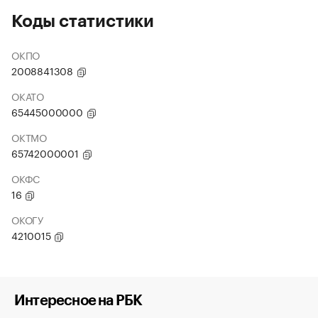
Коды статистики
ОКПО
2008841308
ОКАТО
65445000000
ОКТМО
65742000001
ОКФС
16
ОКОГУ
4210015
Интересное на РБК