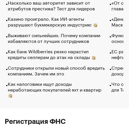
Насколько ваш авторитет зависит от
«От спо
атрибутов престижа? Тест для лидеров
глава к
Казино проиграло. Как ИИ-агенты
«Деньги
разрушают букмекерскую индустрию
Маск в 
Выживают сильнейших. Почему компании
Функции
избавляются от лучших сотрудников
основ э
Как банк Wildberries резко нарастил
ЕС раз
кредиты селлерам до атак на склады
нефти —
Сотрудники открыли новый способ вредить
Стресс 
компаниям. Зачем им это
доходов
Как налоговики ищут доходы
Что обв
неработающих покупателей яхт и квартир
для Tel
Регистрация ФНС