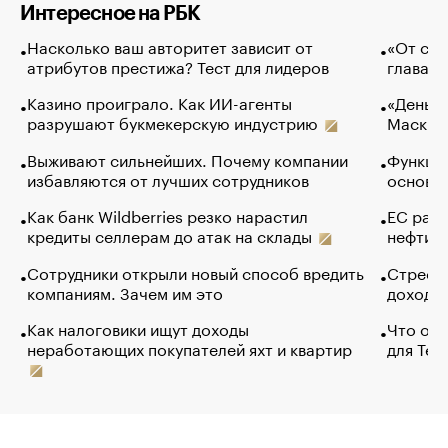
Интересное на РБК
Насколько ваш авторитет зависит от
«От спо
атрибутов престижа? Тест для лидеров
глава к
Казино проиграло. Как ИИ-агенты
«Деньги
разрушают букмекерскую индустрию
Маск в 
Выживают сильнейших. Почему компании
Функции
избавляются от лучших сотрудников
основ э
Как банк Wildberries резко нарастил
ЕС раз
кредиты селлерам до атак на склады
нефти —
Сотрудники открыли новый способ вредить
Стресс 
компаниям. Зачем им это
доходов
Как налоговики ищут доходы
Что обв
неработающих покупателей яхт и квартир
для Tel