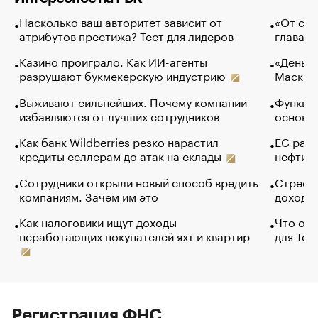
Насколько ваш авторитет зависит от
«От спо
атрибутов престижа? Тест для лидеров
глава к
Казино проиграло. Как ИИ-агенты
«Деньги
разрушают букмекерскую индустрию
Маск в 
Выживают сильнейших. Почему компании
Функции
избавляются от лучших сотрудников
основ э
Как банк Wildberries резко нарастил
ЕС раз
кредиты селлерам до атак на склады
нефти —
Сотрудники открыли новый способ вредить
Стресс 
компаниям. Зачем им это
доходов
Как налоговики ищут доходы
Что обв
неработающих покупателей яхт и квартир
для Tel
Регистрация ФНС