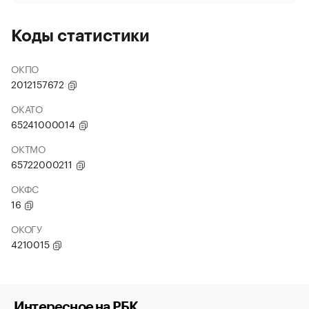
Коды статистики
ОКПО
2012157672
ОКАТО
65241000014
ОКТМО
65722000211
ОКФС
16
ОКОГУ
4210015
Интересное на РБК