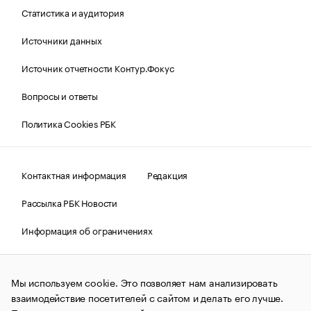
Статистика и аудитория
Источники данных
Источник отчетности Контур.Фокус
Вопросы и ответы
Политика Cookies РБК
Контактная информация
Редакция
Рассылка РБК Новости
Информация об ограничениях
Правовая информация
О соблюдении авторских прав
Мы используем cookie. Это позволяет нам анализировать
© АО «РОСБИЗНЕСКОНСАЛТИНГ»,
1995–2026.
Сообщения
и материалы информационного агентства «РБК»
взаимодействие посетителей с сайтом и делать его лучше.
(зарегистрировано Федеральной службой по надзору в сфере