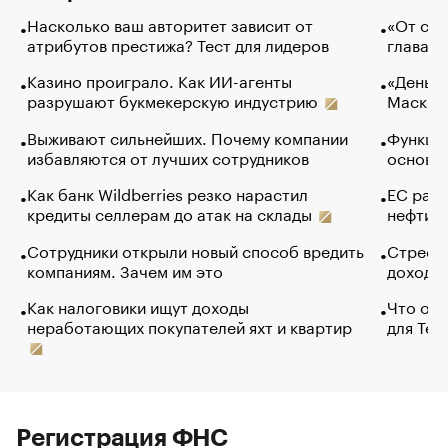
Насколько ваш авторитет зависит от
«От спо
атрибутов престижа? Тест для лидеров
глава к
Казино проиграло. Как ИИ-агенты
«Деньги
разрушают букмекерскую индустрию
Маск в 
Выживают сильнейших. Почему компании
Функции
избавляются от лучших сотрудников
основ э
Как банк Wildberries резко нарастил
ЕС раз
кредиты селлерам до атак на склады
нефти —
Сотрудники открыли новый способ вредить
Стресс 
компаниям. Зачем им это
доходов
Как налоговики ищут доходы
Что обв
неработающих покупателей яхт и квартир
для Tel
Регистрация ФНС