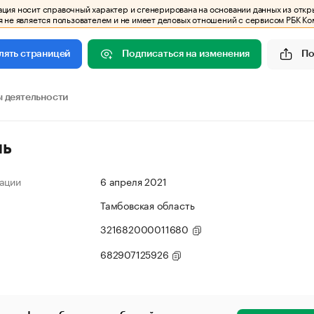
ия носит справочный характер и сгенерирована на основании данных из откр
 не является пользователем и не имеет деловых отношений с сервисом РБК Ко
Подписаться на изменения
По
лять страницей
 деятельности
ль
ации
6 апреля 2021
Тамбовская область
321682000011680
682907125926