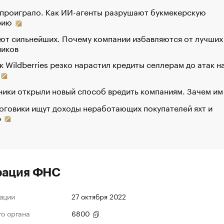
 проиграло. Как ИИ-агенты разрушают букмекерскую
рию
ют сильнейших. Почему компании избавляются от лучших
ников
к Wildberries резко нарастил кредиты селлерам до атак н
ики открыли новый способ вредить компаниям. Зачем им
оговики ищут доходы неработающих покупателей яхт и
р
рация ФНС
ации
27 октября 2022
го органа
6800