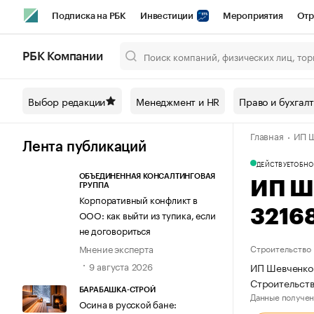
Подписка на РБК
Инвестиции
Мероприятия
Отр
Спорт
Школа управления РБК
РБК Образование
РБ
РБК Компании
Город
Стиль
Крипто
РБК Бизнес-среда
Дискусси
Выбор редакции
Менеджмент и HR
Право и бухгал
Спецпроекты СПб
Конференции СПб
Спецпроекты
Главная
ИП Ш
Технологии и медиа
Финансы
Рынок наличной валют
Лента публикаций
ДЕЙСТВУЕТ
ОБНО
ОБЪЕДИНЕННАЯ КОНСАЛТИНГОВАЯ
ИП Ш
ГРУППА
Корпоративный конфликт в
3216
ООО: как выйти из тупика, если
не договориться
Мнение эксперта
Строительство
9 августа 2026
ИП Шевченко 
Строительств
БАРАБАШКА-СТРОЙ
Данные получен
Осина в русской бане: