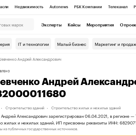
асли
Недвижимость
Autonews
РБК Компании
Телеканал
Р
К Курсы
РБК Life
Тренды
Визионеры
Национальные проекты
Эксперты
Кейсы
Мероприятия
О прое
онный клуб
Исследования
Кредитные рейтинги
Франшизы
Г
терия
IT и технологии
Малый бизнес
Маркетинг и прода
Проверка контрагентов
Политика
Экономика
Бизнес
евченко Андрей Александрович
ы
ВЛЕНО
евченко Андрей Александр
82000011680
Строительство зданий
Строительство жилых и нежилых зданий
Андрей Александрович зарегистрирован 06.04.2021, в регионе — 
о жилых и нежилых зданий. ИП присвоены реквизиты ИНН: 68290
ы из публичных государственных источников.