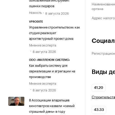
Наименование
оценки лидеров
органа
Новость
8 августа 2026
Адрес налого
VPROEKTE
Управление строительством: как
студия реализует
архитектурный проект дома
Социал
Мнение эксперта
8 августа 2026
Регистрацио
ООО «МАЛЛЕНОМ СИСТЕМС»
Как выбрать систему для
сериализации и агрегации на
Виды д
производстве
Мнение эксперта
41.20
8 августа 2026
Строительств
В Ассоциации владельцев
кинотеатров назвали «самый
43.33
страшный день» в году