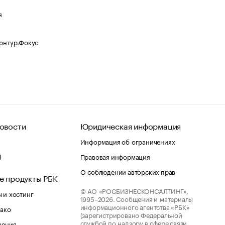
я
Контур.Фокус
овости
Юридическая информация
Информация об ограничениях
d
Правовая информация
О соблюдении авторских прав
е продукты РБК
© АО «РОСБИЗНЕСКОНСАЛТИНГ»,
 и хостинг
1995–2026.
Сообщения и материалы
информационного агентства «РБК»
лако
(зарегистрировано Федеральной
службой по надзору в сфере связи,
шения