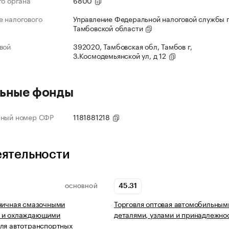
го органа
6800
 налогового
Управление Федеральной налоговой службы 
Тамбовской области
вой
392020, Тамбовская обл, Тамбов г,
З.Космодемьянской ул, д 12
ьные фонды
нный номер СФР
1181881218
еятельности
45.31
ОСНОВНОЙ
ничная смазочными
Торговля оптовая автомобильным
 и охлаждающими
деталями, узлами и принадлежно
ля автотранспортных