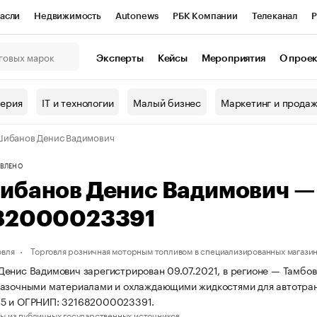
асли
Недвижимость
Autonews
РБК Компании
Телеканал
Р
К Курсы
РБК Life
Тренды
Визионеры
Национальные проекты
Эксперты
Кейсы
Мероприятия
О прое
онный клуб
Исследования
Кредитные рейтинги
Франшизы
Г
терия
IT и технологии
Малый бизнес
Маркетинг и прода
Проверка контрагентов
Политика
Экономика
Бизнес
ибанов Денис Вадимович
ы
ВЛЕНО
ибанов Денис Вадимович —
82000023391
овля
Торговля розничная моторным топливом в специализированных магази
енис Вадимович зарегистрирован 09.07.2021, в регионе — Тамбовс
азочными материалами и охлаждающими жидкостями для автотран
5 и ОГРНИП: 321682000023391.
ы из публичных государственных источников.