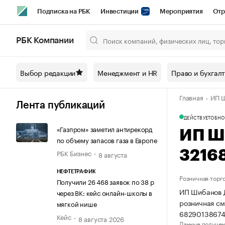
Подписка на РБК
Инвестиции
Мероприятия
Отр
Спорт
Школа управления РБК
РБК Образование
РБ
РБК Компании
Город
Стиль
Крипто
РБК Бизнес-среда
Дискусси
Выбор редакции
Менеджмент и HR
Право и бухгал
Спецпроекты СПб
Конференции СПб
Спецпроекты
Главная
ИП Ш
Технологии и медиа
Финансы
Рынок наличной валют
Лента публикаций
ДЕЙСТВУЕТ
ОБНО
«Газпром» заметил антирекорд
ИП Ш
по объему запасов газа в Европе
РБК Бизнес
3216
8 августа
НЕФТЕТРАФИК
Розничная торг
Получили 26 468 заявок по 38 р
ИП Шибанов Д
через ВК: кейс онлайн-школы в
розничная см
мягкой нише
68290138674
Кейс
8 августа 2026
Данные получен