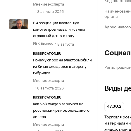
Код налогово
Мнение эксперта
Наименование
8 августа 2026
органа
В Ассоциации владельцев
Адрес налого
кинотеатров назвали «самый
страшный день» в году
РБК Бизнес
8 августа
Социал
RUSSIFICATION.RU
Почему спрос на электромобили
из Китая смещается в сторону
Регистрацио
гибридов
Мнение эксперта
8 августа 2026
Виды д
RUSSIFICATION.RU
Как Volkswagen вернулся на
47.30.2
российский рынок без единого
дилера
Торговля роз
материалами
Мнение эксперта
жидкостями д