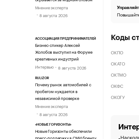
Мнение эксперта
Управляйт
Повышайте
8 августа 2026
Коды с
АССОЦИАЦИЯ ПРЕДПРИНИМАТЕЛЕЙ
Бизнес-спикер Алексей
Жолобов выступил на Форуме
ОКПО
креативных индустрий
ОКАТО
Интервью
8 августа 2026
ОКТМО
RULIZOR
Почему рынок автомобилей с
ОКФС
пробегом нуждается в
ОКОГУ
независимой проверке
Мнение эксперта
8 августа 2026
«НОВЫЕ ГОРИЗОНТЫ»
Интер
Новые Горизонты обеспечили
Насколь
пресс-поддержку в СМИ бренду