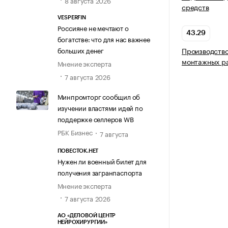
8 августа 2026
средств
VESPERFIN
Россияне не мечтают о
43.29
богатстве: что для нас важнее
больших денег
Производство
монтажных р
Мнение эксперта
7 августа 2026
Минпромторг сообщил об
изучении властями идей по
поддержке селлеров WB
РБК Бизнес
7 августа
ПОВЕСТОК.НЕТ
Нужен ли военный билет для
получения загранпаспорта
Мнение эксперта
7 августа 2026
АО «ДЕЛОВОЙ ЦЕНТР
НЕЙРОХИРУРГИИ»