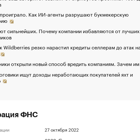
в
 проиграло. Как ИИ-агенты разрушают букмекерскую
рию
ют сильнейших. Почему компании избавляются от лучших
ников
к Wildberries резко нарастил кредиты селлерам до атак н
ики открыли новый способ вредить компаниям. Зачем им
оговики ищут доходы неработающих покупателей яхт и
р
рация ФНС
ации
27 октября 2022