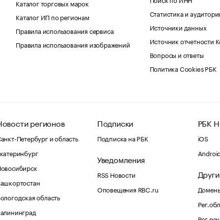
Каталог торговых марок
Статистика и аудитори
Каталог ИП по регионам
Источники данных
Правила использования сервиса
Источник отчетности 
Правила использования изображений
Вопросы и ответы
Политика Cookies РБК
Новости регионов
Подписки
РБК Н
анкт-Петербург и область
Подписка на РБК
iOS
катеринбург
Androi
Уведомления
Новосибирск
Други
RSS Новости
Башкортостан
Оповещения RBC.ru
Домены
ологодская область
Рег.об
Калининград
Рег.ре