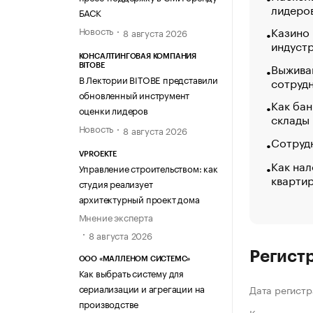
лидеро
БАСК
Казино
Новость
8 августа 2026
индуст
КОНСАЛТИНГОВАЯ КОМПАНИЯ
Выжива
BITOBE
В Лектории BITOBE представили
сотруд
обновленный инструмент
Как бан
оценки лидеров
склады
Новость
8 августа 2026
Сотрудн
VPROEKTE
Как нал
Управление строительством: как
кварти
студия реализует
архитектурный проект дома
Мнение эксперта
8 августа 2026
Регист
ООО «МАЛЛЕНОМ СИСТЕМС»
Как выбрать систему для
сериализации и агрегации на
Дата регистр
производстве