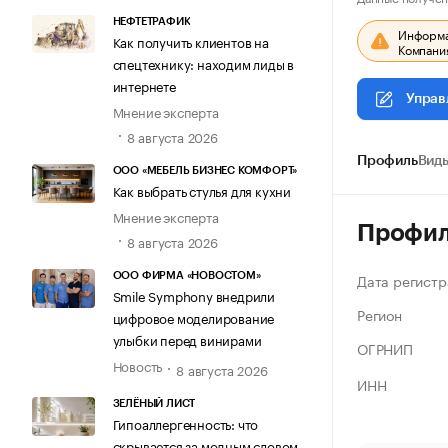
НЕФТЕТРАФИК
Информац
Как получить клиентов на
Компания
спецтехнику: находим лиды в
интернете
Управ
Мнение эксперта
8 августа 2026
Профиль
Виды
ООО «МЕБЕЛЬ БИЗНЕС КОМФОРТ»
Как выбрать стулья для кухни
Мнение эксперта
Профи
8 августа 2026
Дата регистр
ООО ФИРМА «НОВОСТОМ»
Smile Symphony внедрили
Регион
цифровое моделирование
улыбки перед винирами
ОГРНИП
Новость
8 августа 2026
ИНН
ЗЕЛЁНЫЙ ЛИСТ
Гипоаллергенность: что
скрывается за модным словом