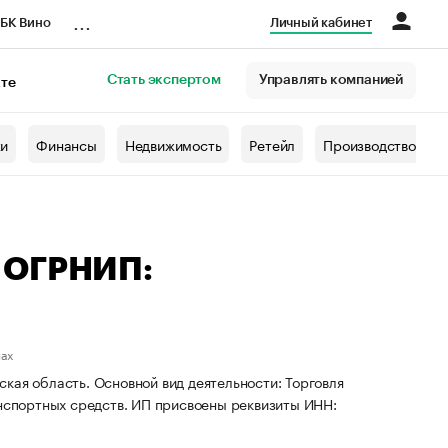
...
БК Вино
Личный кабинет
Стать экспертом
Управлять компанией
кте
азета
жи
Финансы
Недвижимость
Ретейл
Производство
 ОГРНИП:
нах
кая область. Основной вид деятельности: Торговля
спортных средств. ИП присвоены реквизиты ИНН: