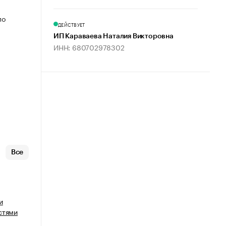
по
ДЕЙСТВУЕТ
ИП Караваева Наталия Викторовна
ИНН: 680702978302
Все
и
стями