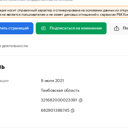
ия носит справочный характер и сгенерирована на основании данных из откр
 не является пользователем и не имеет деловых отношений с сервисом РБК Ко
Подписаться на изменения
По
лять страницей
 деятельности
ль
ации
9 июля 2021
Тамбовская область
321682000023391
682901386745