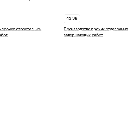
43.39
 прочих строительно-
Производство прочих отделочных
абот
завершающих работ