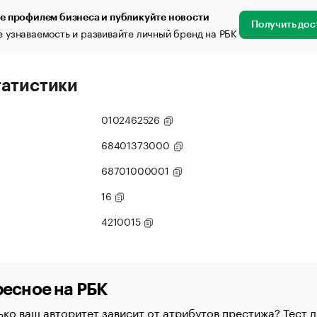
е профилем бизнеса и публикуйте новости
Получить дос
 узнаваемость и развивайте личный бренд на РБК
татистики
0102462526
68401373000
68701000001
16
4210015
есное на РБК
ко ваш авторитет зависит от атрибутов престижа? Тест д