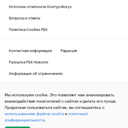
Источник отчетности Контур.Фокус
Вопросы и ответы
Политика Cookies РБК
Контактная информация
Редакция
Рассылка РБК Новости
Информация об ограничениях
Правовая информация
О соблюдении авторских прав
Мы используем cookie. Это позволяет нам анализировать
© АО «РОСБИЗНЕСКОНСАЛТИНГ»,
1995–2026.
Сообщения
и материалы информационного агентства «РБК»
взаимодействие посетителей с сайтом и делать его лучше.
(зарегистрировано Федеральной службой по надзору в сфере
Продолжая пользоваться сайтом, вы соглашаетесь с
связи, информационных технологий и массовых
использованием файлов cookie
и
политикой
коммуникаций (Роскомнадзор) 09.12.2015 за номером ИА
№ФС77-63848) сопровождаются пометкой «РБК». Отдельные
конфиденциальности
.
публикации могут содержать информацию,
не предназначенную для пользователей