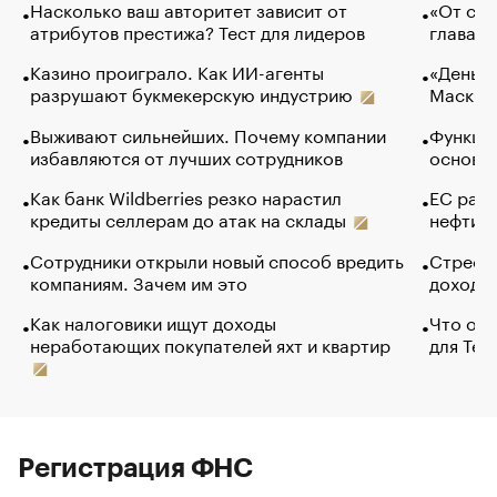
Насколько ваш авторитет зависит от
«От спо
атрибутов престижа? Тест для лидеров
глава к
Казино проиграло. Как ИИ-агенты
«Деньги
разрушают букмекерскую индустрию
Маск в 
Выживают сильнейших. Почему компании
Функции
избавляются от лучших сотрудников
основ э
Как банк Wildberries резко нарастил
ЕС раз
кредиты селлерам до атак на склады
нефти —
Сотрудники открыли новый способ вредить
Стресс 
компаниям. Зачем им это
доходов
Как налоговики ищут доходы
Что обв
неработающих покупателей яхт и квартир
для Tel
Регистрация ФНС