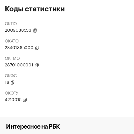
Коды статистики
ОКПО
2009038533
ОКАТО
28401365000
ОКТМО
28701000001
ОКФС
16
ОКОГУ
4210015
Интересное на РБК