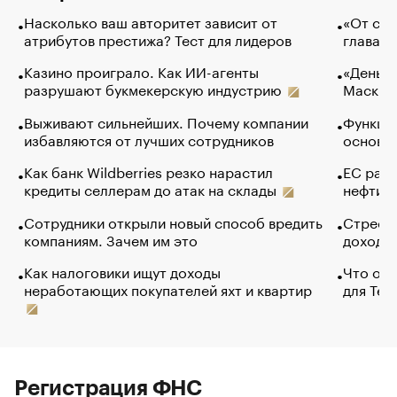
Насколько ваш авторитет зависит от
«От спо
атрибутов престижа? Тест для лидеров
глава к
Казино проиграло. Как ИИ-агенты
«Деньги
разрушают букмекерскую индустрию
Маск в 
Выживают сильнейших. Почему компании
Функции
избавляются от лучших сотрудников
основ э
Как банк Wildberries резко нарастил
ЕС раз
кредиты селлерам до атак на склады
нефти —
Сотрудники открыли новый способ вредить
Стресс 
компаниям. Зачем им это
доходов
Как налоговики ищут доходы
Что обв
неработающих покупателей яхт и квартир
для Tel
Регистрация ФНС