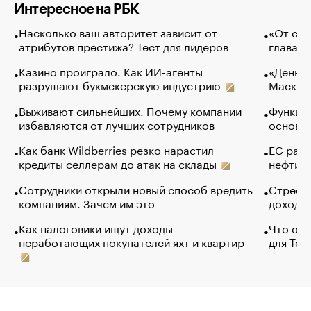
Интересное на РБК
Насколько ваш авторитет зависит от
«От спо
атрибутов престижа? Тест для лидеров
глава к
Казино проиграло. Как ИИ-агенты
«Деньги
разрушают букмекерскую индустрию
Маск в 
Выживают сильнейших. Почему компании
Функции
избавляются от лучших сотрудников
основ э
Как банк Wildberries резко нарастил
ЕС раз
кредиты селлерам до атак на склады
нефти —
Сотрудники открыли новый способ вредить
Стресс 
компаниям. Зачем им это
доходов
Как налоговики ищут доходы
Что обв
неработающих покупателей яхт и квартир
для Tel