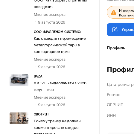
поведения
Информац
Мнение эксперта
Компания
9 августа 2026
Управ
ООО «МАЛЛЕНОМ СИСТЕМС»
Как отследить перемещение
металлургической тары в
Профиль
конвертерном цехе
Мнение эксперта
9 августа 2026
Профи
BAZA
8 и 12 ГБ видеопамяти в 2026
Дата регистр
году — все
Регион
Мнение эксперта
ОГРНИП
9 августа 2026
ИНН
ЭВОТРЕН
Почему тренер не должен
комментировать каждое
повторение