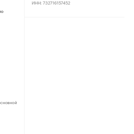
ИНН: 732716157452
по
ОСНОВНОЙ