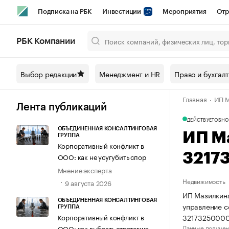
Подписка на РБК
Инвестиции
Мероприятия
Отр
Спорт
Школа управления РБК
РБК Образование
РБ
РБК Компании
Город
Стиль
Крипто
РБК Бизнес-среда
Дискусси
Выбор редакции
Менеджмент и HR
Право и бухгал
Спецпроекты СПб
Конференции СПб
Спецпроекты
Главная
ИП М
Технологии и медиа
Финансы
Рынок наличной валют
Лента публикаций
ДЕЙСТВУЕТ
ОБНО
ОБЪЕДИНЕННАЯ КОНСАЛТИНГОВАЯ
ИП М
ГРУППА
Корпоративный конфликт в
3217
ООО: как не усугубить спор
Мнение эксперта
Недвижимость
9 августа 2026
ИП Мазилкина
ОБЪЕДИНЕННАЯ КОНСАЛТИНГОВАЯ
управление 
ГРУППА
32173250000
Корпоративный конфликт в
Данные получен
ООО: как выбрать стратегию