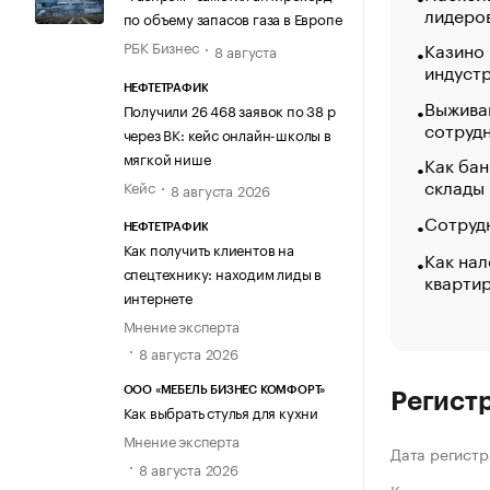
лидеро
по объему запасов газа в Европе
Казино
РБК Бизнес
8 августа
индуст
НЕФТЕТРАФИК
Выжива
Получили 26 468 заявок по 38 р
сотруд
через ВК: кейс онлайн-школы в
мягкой нише
Как бан
склады
Кейс
8 августа 2026
Сотрудн
НЕФТЕТРАФИК
Как получить клиентов на
Как нал
спецтехнику: находим лиды в
кварти
интернете
Мнение эксперта
8 августа 2026
ООО «МЕБЕЛЬ БИЗНЕС КОМФОРТ»
Регист
Как выбрать стулья для кухни
Мнение эксперта
Дата регистр
8 августа 2026