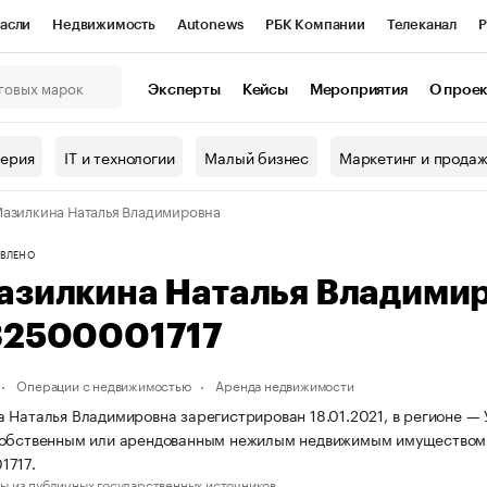
асли
Недвижимость
Autonews
РБК Компании
Телеканал
Р
К Курсы
РБК Life
Тренды
Визионеры
Национальные проекты
Эксперты
Кейсы
Мероприятия
О прое
онный клуб
Исследования
Кредитные рейтинги
Франшизы
Г
терия
IT и технологии
Малый бизнес
Маркетинг и прода
Проверка контрагентов
Политика
Экономика
Бизнес
азилкина Наталья Владимировна
ы
ВЛЕНО
азилкина Наталья Владими
32500001717
Операции с недвижимостью
Аренда недвижимости
 Наталья Владимировна зарегистрирован 18.01.2021, в регионе — У
собственным или арендованным нежилым недвижимым имуществом.
1717.
ы из публичных государственных источников.