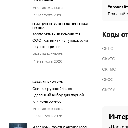
Мнение эксперта
Управляйт
Повышайте
9 августа 2026
ОБЪЕДИНЕННАЯ КОНСАЛТИНГОВАЯ
ГРУППА
Корпоративный конфликт в
Коды с
ООО: как выйти из тупика, если
не договориться
ОКПО
Мнение эксперта
ОКАТО
9 августа 2026
ОКТМО
ОКФС
БАРАБАШКА-СТРОЙ
Осина в русской бане:
ОКОГУ
идеальный выбор для парной
или компромисс
Мнение эксперта
9 августа 2026
Интер
Насколь
«Газпром» заметил антирекорд