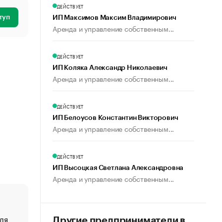
ДЕЙСТВУЕТ
туп
ИП Максимов Максим Владимирович
Аренда и управление собственным...
ДЕЙСТВУЕТ
ИП Коляка Александр Николаевич
Аренда и управление собственным...
ДЕЙСТВУЕТ
ИП Белоусов Константин Викторович
Аренда и управление собственным...
ДЕЙСТВУЕТ
ИП Высоцкая Светлана Александровна
Аренда и управление собственным...
ля
«От спорта тело стареет иначе». Как живет глава ко
Другие предприниматели в