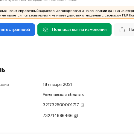
ия носит справочный характер и сгенерирована на основании данных из откр
 не является пользователем и не имеет деловых отношений с сервисом РБК Ко
Подписаться на изменения
По
лять страницей
ль
ации
18 января 2021
Ульяновская область
321732500001717
732714696466