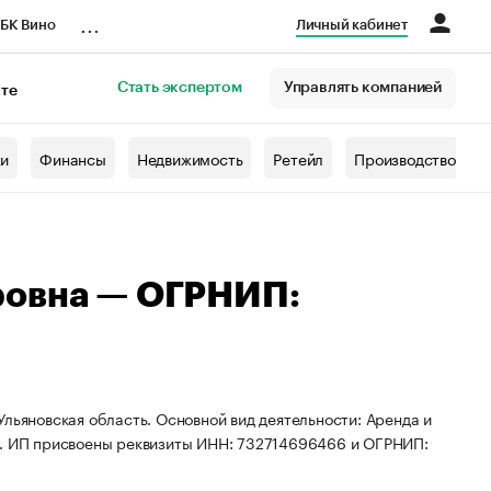
...
БК Вино
Личный кабинет
Стать экспертом
Управлять компанией
кте
азета
жи
Финансы
Недвижимость
Ретейл
Производство
ровна — ОГРНИП:
льяновская область. Основной вид деятельности: Аренда и
 ИП присвоены реквизиты ИНН: 732714696466 и ОГРНИП: