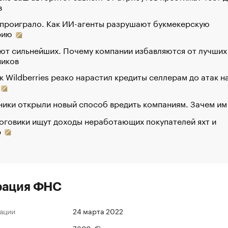
в
 проиграло. Как ИИ-агенты разрушают букмекерскую
рию
ют сильнейших. Почему компании избавляются от лучших
ников
к Wildberries резко нарастил кредиты селлерам до атак н
ики открыли новый способ вредить компаниям. Зачем им
оговики ищут доходы неработающих покупателей яхт и
р
рация ФНС
ации
24 марта 2022