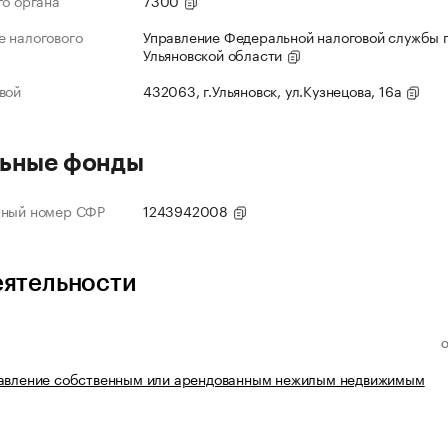
го органа
7300
 налогового
Управление Федеральной налоговой службы 
Ульяновской области
вой
432063, г.Ульяновск, ул.Кузнецова, 16а
ьные фонды
нный номер СФР
1243942008
еятельности
равление собственным или арендованным нежилым недвижимым