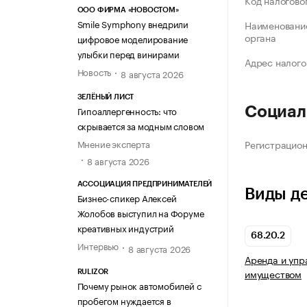
Код налогово
ООО ФИРМА «НОВОСТОМ»
Smile Symphony внедрили
Наименование
органа
цифровое моделирование
улыбки перед винирами
Адрес налого
Новость
8 августа 2026
ЗЕЛЁНЫЙ ЛИСТ
Гипоаллергенность: что
Социал
скрывается за модным словом
Мнение эксперта
Регистрацио
8 августа 2026
АССОЦИАЦИЯ ПРЕДПРИНИМАТЕЛЕЙ
Виды д
Бизнес-спикер Алексей
Жолобов выступил на Форуме
креативных индустрий
68.20.2
Интервью
8 августа 2026
Аренда и уп
имуществом
RULIZOR
Почему рынок автомобилей с
пробегом нуждается в