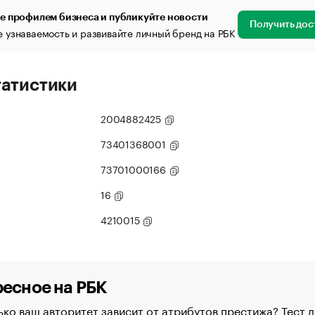
е профилем бизнеса и публикуйте новости
Получить дос
 узнаваемость и развивайте личный бренд на РБК
татистики
2004882425
73401368001
73701000166
16
4210015
есное на РБК
ко ваш авторитет зависит от атрибутов престижа? Тест д