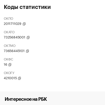
Коды статистики
ОКПО
2011711029
ОКАТО
73256845001
ОКТМО
73656445101
ОКФС
16
ОКОГУ
4210015
Интересное на РБК