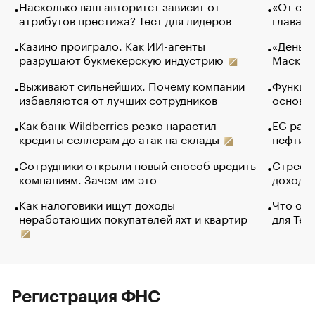
Насколько ваш авторитет зависит от
«От спо
атрибутов престижа? Тест для лидеров
глава к
Казино проиграло. Как ИИ-агенты
«Деньги
разрушают букмекерскую индустрию
Маск в 
Выживают сильнейших. Почему компании
Функции
избавляются от лучших сотрудников
основ э
Как банк Wildberries резко нарастил
ЕС раз
кредиты селлерам до атак на склады
нефти —
Сотрудники открыли новый способ вредить
Стресс 
компаниям. Зачем им это
доходов
Как налоговики ищут доходы
Что обв
неработающих покупателей яхт и квартир
для Tel
Регистрация ФНС