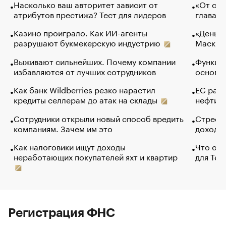
Насколько ваш авторитет зависит от
«От спо
атрибутов престижа? Тест для лидеров
глава к
Казино проиграло. Как ИИ-агенты
«Деньги
разрушают букмекерскую индустрию
Маск в 
Выживают сильнейших. Почему компании
Функции
избавляются от лучших сотрудников
основ э
Как банк Wildberries резко нарастил
ЕС раз
кредиты селлерам до атак на склады
нефти —
Сотрудники открыли новый способ вредить
Стресс 
компаниям. Зачем им это
доходов
Как налоговики ищут доходы
Что обв
неработающих покупателей яхт и квартир
для Tel
Регистрация ФНС