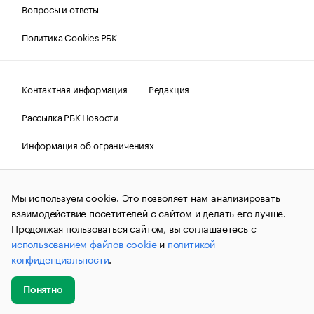
Вопросы и ответы
Политика Cookies РБК
Контактная информация
Редакция
Рассылка РБК Новости
Информация об ограничениях
Правовая информация
О соблюдении авторских прав
Мы используем cookie. Это позволяет нам анализировать
© АО «РОСБИЗНЕСКОНСАЛТИНГ»,
1995–2026.
Сообщения
и материалы информационного агентства «РБК»
взаимодействие посетителей с сайтом и делать его лучше.
(зарегистрировано Федеральной службой по надзору в сфере
Продолжая пользоваться сайтом, вы соглашаетесь с
связи, информационных технологий и массовых
использованием файлов cookie
и
политикой
коммуникаций (Роскомнадзор) 09.12.2015 за номером ИА
№ФС77-63848) сопровождаются пометкой «РБК». Отдельные
конфиденциальности
.
публикации могут содержать информацию,
не предназначенную для пользователей
до 18 лет.
companycardsfeedback@rbc.ru
Понятно
Добавить
Главное
Эксперты
Кейсы
Мероприятия