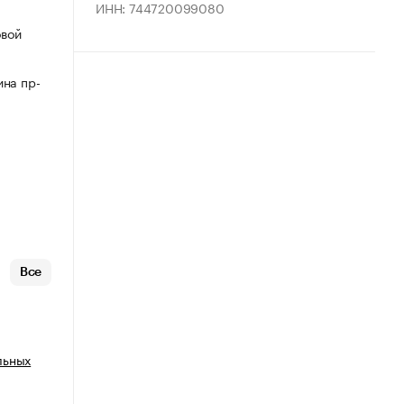
ИНН: 744720099080
овой
ина пр-
Все
льных