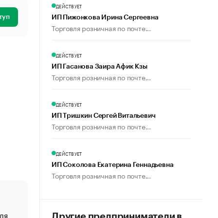
ДЕЙСТВУЕТ
туп
ИП Пижонкова Ирина Сергеевна
Торговля розничная по почте...
ДЕЙСТВУЕТ
ИП Гасанова Заира Афик Кзы
Торговля розничная по почте...
ДЕЙСТВУЕТ
ИП Тришкин Сергей Витальевич
Торговля розничная по почте...
ДЕЙСТВУЕТ
ИП Соколова Екатерина Геннадьевна
Торговля розничная по почте...
ля
«От спорта тело стареет иначе». Как живет глава ко
Другие предприниматели в