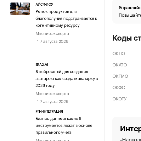
АЙСФЛОУ
Управляйт
Рынок продуктов для
Повышайте
благополучия подстраивается к
когнитивному ресурсу
Мнение эксперта
Коды с
7 августа 2026
ОКПО
ОКАТО
ERA2.AI
8 нейросетей для создания
ОКТМО
аватарок: как создать аватарку в
2026 году
ОКФС
Мнение эксперта
ОКОГУ
7 августа 2026
РП-ИНТЕГРАЦИЯ
Бизнес-данные: какие 6
инструментов лежат в основе
Интер
правильного учета
Насколь
Мнение эксперта