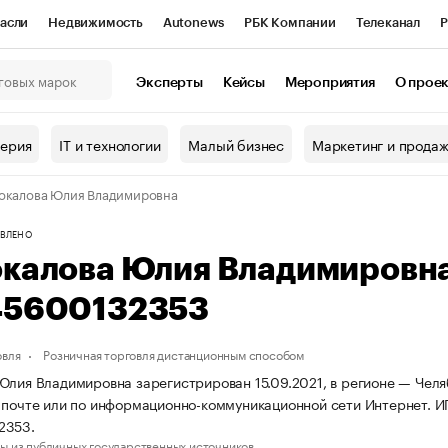
асли
Недвижимость
Autonews
РБК Компании
Телеканал
Р
К Курсы
РБК Life
Тренды
Визионеры
Национальные проекты
Эксперты
Кейсы
Мероприятия
О прое
онный клуб
Исследования
Кредитные рейтинги
Франшизы
Г
терия
IT и технологии
Малый бизнес
Маркетинг и прода
Проверка контрагентов
Политика
Экономика
Бизнес
окалова Юлия Владимировна
ы
ВЛЕНО
окалова Юлия Владимировн
45600132353
овля
Розничная торговля дистанционным способом
Юлия Владимировна зарегистрирован 15.09.2021, в регионе — Челя
 почте или по информационно-коммуникационной сети Интернет. 
2353.
ы из публичных государственных источников.