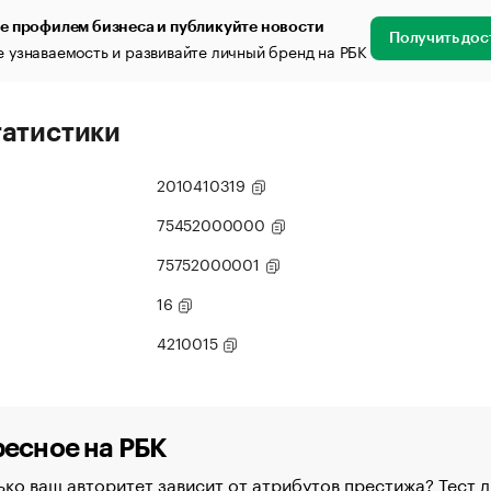
е профилем бизнеса и публикуйте новости
Получить дос
 узнаваемость и развивайте личный бренд на РБК
татистики
2010410319
75452000000
75752000001
16
4210015
есное на РБК
ко ваш авторитет зависит от атрибутов престижа? Тест д