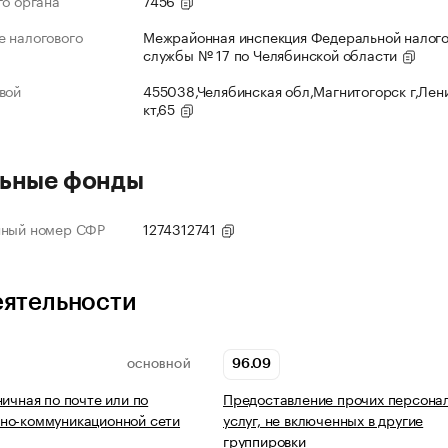
го органа
7456
 налогового
Межрайонная инспекция Федеральной налог
службы № 17 по Челябинской области
вой
455038,Челябинская обл,Магнитогорск г,Лен
кт,65
ьные фонды
нный номер СФР
1274312741
еятельности
96.09
ОСНОВНОЙ
ничная по почте или по
Предоставление прочих персона
но-коммуникационной сети
услуг, не включенных в другие
группировки