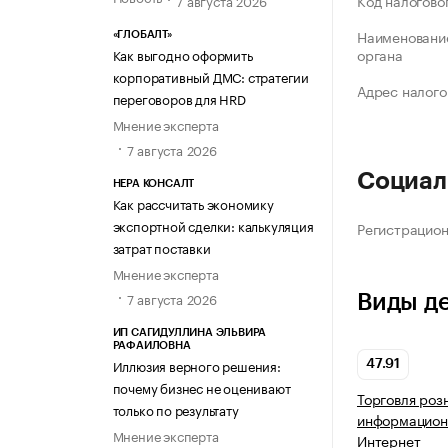
Код налогово
Наименование
«ГЛОБАЛТ»
органа
Как выгодно оформить
корпоративный ДМС: стратегии
Адрес налого
переговоров для HRD
Мнение эксперта
7 августа 2026
Социал
НЕРА КОНСАЛТ
Как рассчитать экономику
экспортной сделки: калькуляция
Регистрацио
затрат поставки
Мнение эксперта
7 августа 2026
Виды д
ИП САГИДУЛЛИНА ЭЛЬВИРА
РАФАИЛОВНА
Иллюзия верного решения:
47.91
почему бизнес не оценивают
Торговля роз
только по результату
информацион
Мнение эксперта
Интернет