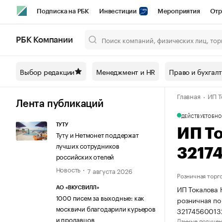
Подписка на РБК
Инвестиции
Мероприятия
Отр
Спорт
Школа управления РБК
РБК Образование
РБ
РБК Компании
Город
Стиль
Крипто
РБК Бизнес-среда
Дискусси
Выбор редакции
Менеджмент и HR
Право и бухгал
Спецпроекты СПб
Конференции СПб
Спецпроекты
Главная
ИП Т
Технологии и медиа
Финансы
Рынок наличной валют
Лента публикаций
ДЕЙСТВУЕТ
ОБНО
ТУТУ
ИП Т
Туту и Нетмонет поддержат
лучших сотрудников
3217
российских отелей
Новость
7 августа 2026
Розничная торг
ИП Токалова 
АО «ВКУСВИЛЛ»
1000 писем за выходные: как
розничная по
москвичи благодарили курьеров
32174560013
и продавцов
Данные получен