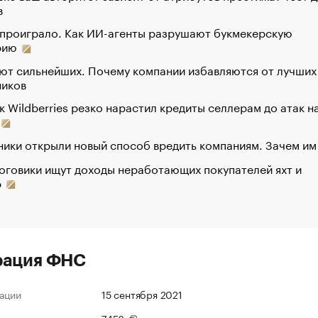
в
 проиграло. Как ИИ-агенты разрушают букмекерскую
рию
ют сильнейших. Почему компании избавляются от лучших
ников
к Wildberries резко нарастил кредиты селлерам до атак н
ики открыли новый способ вредить компаниям. Зачем им
оговики ищут доходы неработающих покупателей яхт и
р
рация ФНС
ации
15 сентября 2021