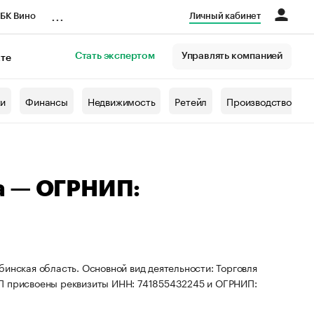
...
БК Вино
Личный кабинет
Стать экспертом
Управлять компанией
кте
азета
жи
Финансы
Недвижимость
Ретейл
Производство
а — ОГРНИП:
бинская область. Основной вид деятельности: Торговля
ИП присвоены реквизиты ИНН: 741855432245 и ОГРНИП: