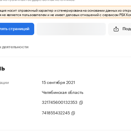
ия носит справочный характер и сгенерирована на основании данных из откр
 не является пользователем и не имеет деловых отношений с сервисом РБК Ко
Под
лять страницей
 деятельности
ль
ации
15 сентября 2021
Челябинская область
321745600132353
741855432245