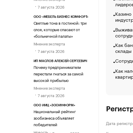
лидеро
7 августа 2026
Казино
ООО «МЕБЕЛЬ БИЗНЕС КОМФОРТ»
индуст
Светлые тона в гостиной: три
Выжива
слоя, которые спасают от
сотруд
«больничной палаты»
Мнение эксперта
Как бан
склады
7 августа 2026
Сотрудн
ИП МАСЛОВ АЛЕКСЕЙ СЕРГЕЕВИЧ
Почему предприниматели
Как нал
перестали гнаться за самой
кварти
высокой прибылью
Мнение эксперта
7 августа 2026
ООО ИИЦ «ЗООИНФОРМ»
Регист
Национальный рейтинг
зообизнеса объявляет
Дата регистр
победителей
Новость
7 августа 2026