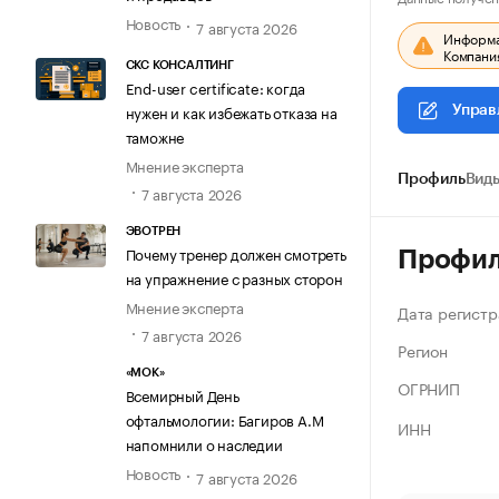
Новость
7 августа 2026
Информац
Компания
СКС КОНСАЛТИНГ
End-user certificate: когда
нужен и как избежать отказа на
Управ
таможне
Мнение эксперта
Профиль
Виды
7 августа 2026
ЭВОТРЕН
Почему тренер должен смотреть
Профи
на упражнение с разных сторон
Мнение эксперта
Дата регистр
7 августа 2026
Регион
«МОК»
ОГРНИП
Всемирный День
офтальмологии: Багиров А.М
ИНН
напомнили о наследии
Новость
7 августа 2026