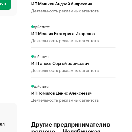
туп
ИП Машкин Андрей Андреевич
Деятельность рекламных агентств
ДЕЙСТВУЕТ
ИП Меллис Екатерина Игоревна
Деятельность рекламных агентств
ДЕЙСТВУЕТ
ИП Ганеев Сергей Борисович
Деятельность рекламных агентств
ДЕЙСТВУЕТ
ИП Томилов Денис Алексеевич
Деятельность рекламных агентств
ля
«От спорта тело стареет иначе». Как живет глава ко
Другие предприниматели в
создавшей GTA