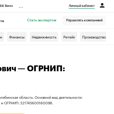
...
БК Вино
Личный кабинет
Стать экспертом
Управлять компанией
кте
азета
жи
Финансы
Недвижимость
Ретейл
Производство
ович — ОГРНИП:
елябинская область. Основной вид деятельности:
4 и ОГРНИП: 321745600160098.