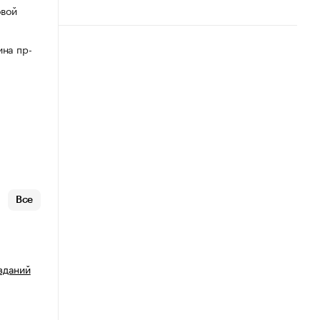
овой
ина пр-
Все
зданий