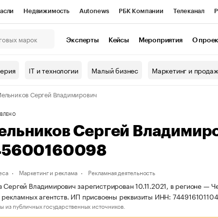
асли
Недвижимость
Autonews
РБК Компании
Телеканал
Р
К Курсы
РБК Life
Тренды
Визионеры
Национальные проекты
Эксперты
Кейсы
Мероприятия
О прое
онный клуб
Исследования
Кредитные рейтинги
Франшизы
Г
терия
IT и технологии
Малый бизнес
Маркетинг и прода
Проверка контрагентов
Политика
Экономика
Бизнес
ельников Сергей Владимирович
ы
ВЛЕНО
ельников Сергей Владимир
45600160098
еса
Маркетинг и реклама
Рекламная деятельность
 Сергей Владимирович зарегистрирован 10.11.2021, в регионе — Ч
 рекламных агентств. ИП присвоены реквизиты ИНН: 74491610110
ы из публичных государственных источников.