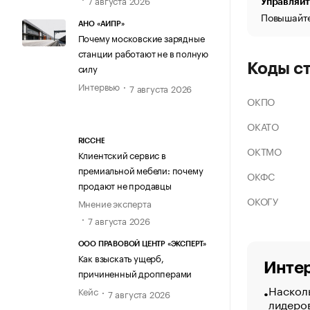
Управляйт
Повышайте
АНО «АИПР»
Почему московские зарядные
станции работают не в полную
Коды с
силу
Интервью
7 августа 2026
ОКПО
ОКАТО
RICCHE
ОКТМО
Клиентский сервис в
премиальной мебели: почему
ОКФС
продают не продавцы
ОКОГУ
Мнение эксперта
7 августа 2026
ООО ПРАВОВОЙ ЦЕНТР «ЭКСПЕРТ»
Как взыскать ущерб,
Интер
причиненный дропперами
Насколь
Кейс
7 августа 2026
лидеро