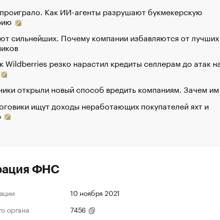
 проиграло. Как ИИ-агенты разрушают букмекерскую
рию
ют сильнейших. Почему компании избавляются от лучших
ников
к Wildberries резко нарастил кредиты селлерам до атак н
ики открыли новый способ вредить компаниям. Зачем им
оговики ищут доходы неработающих покупателей яхт и
р
рация ФНС
ации
10 ноября 2021
го органа
7456