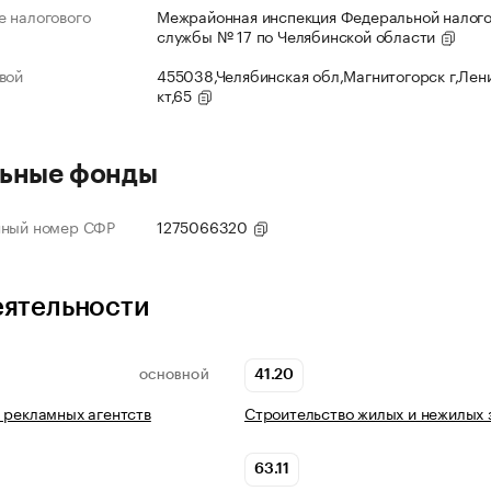
 налогового
Межрайонная инспекция Федеральной налог
службы № 17 по Челябинской области
вой
455038,Челябинская обл,Магнитогорск г,Лен
кт,65
ьные фонды
нный номер СФР
1275066320
еятельности
41.20
ОСНОВНОЙ
 рекламных агентств
Строительство жилых и нежилых 
63.11