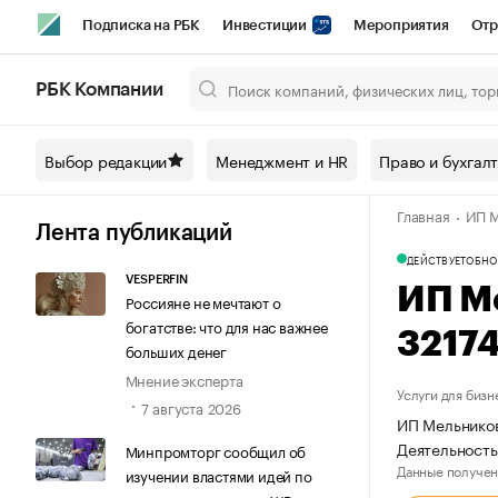
Подписка на РБК
Инвестиции
Мероприятия
Отр
Спорт
Школа управления РБК
РБК Образование
РБ
РБК Компании
Город
Стиль
Крипто
РБК Бизнес-среда
Дискусси
Выбор редакции
Менеджмент и HR
Право и бухгал
Спецпроекты СПб
Конференции СПб
Спецпроекты
Главная
ИП М
Технологии и медиа
Финансы
Рынок наличной валют
Лента публикаций
ДЕЙСТВУЕТ
ОБНО
VESPERFIN
ИП М
Россияне не мечтают о
богатстве: что для нас важнее
3217
больших денег
Мнение эксперта
Услуги для бизн
7 августа 2026
ИП Мельников
Деятельность
Минпромторг сообщил об
Данные получен
изучении властями идей по