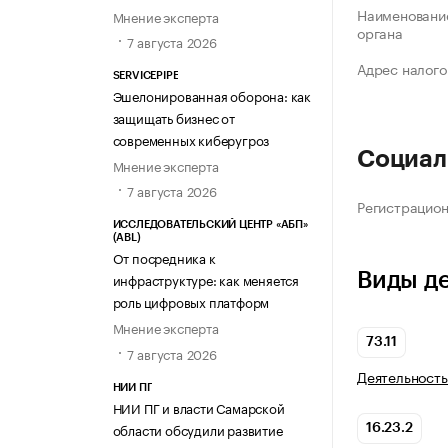
Наименование
Мнение эксперта
органа
7 августа 2026
Адрес налого
SERVICEPIPE
Эшелонированная оборона: как
защищать бизнес от
современных киберугроз
Социал
Мнение эксперта
7 августа 2026
Регистрацио
ИССЛЕДОВАТЕЛЬСКИЙ ЦЕНТР «АБП»
(ABL)
От посредника к
Виды д
инфраструктуре: как меняется
роль цифровых платформ
Мнение эксперта
73.11
7 августа 2026
Деятельность
НИИ ПГ
НИИ ПГ и власти Самарской
области обсудили развитие
16.23.2