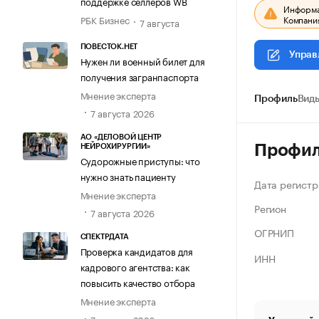
поддержке селлеров WB
Информац
Компания
РБК Бизнес
7 августа
ПОВЕСТОК.НЕТ
Управ
Нужен ли военный билет для
получения загранпаспорта
Мнение эксперта
Профиль
Виды
7 августа 2026
АО «ДЕЛОВОЙ ЦЕНТР
Профи
НЕЙРОХИРУРГИИ»
Судорожные приступы: что
нужно знать пациенту
Дата регистр
Мнение эксперта
Регион
7 августа 2026
ОГРНИП
СПЕКТРДАТА
Проверка кандидатов для
ИНН
кадрового агентства: как
повысить качество отбора
Мнение эксперта
7 августа 2026