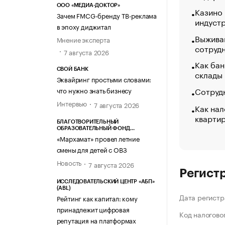
ООО «МЕДИА-ДОКТОР»
Казино
Зачем FMCG-бренду ТВ-реклама
индуст
в эпоху диджитал
Выжива
Мнение эксперта
сотруд
7 августа 2026
Как бан
СВОЙ БАНК
склады
Эквайринг простыми словами:
Сотрудн
что нужно знать бизнесу
Интервью
7 августа 2026
Как нал
кварти
БЛАГОТВОРИТЕЛЬНЫЙ
ОБРАЗОВАТЕЛЬНЫЙ ФОНД
«МАРХАМАТ»
«Мархамат» провел летние
смены для детей с ОВЗ
Новость
7 августа 2026
Регист
ИССЛЕДОВАТЕЛЬСКИЙ ЦЕНТР «АБП»
(ABL)
Дата регистр
Рейтинг как капитал: кому
принадлежит цифровая
Код налогово
репутация на платформах