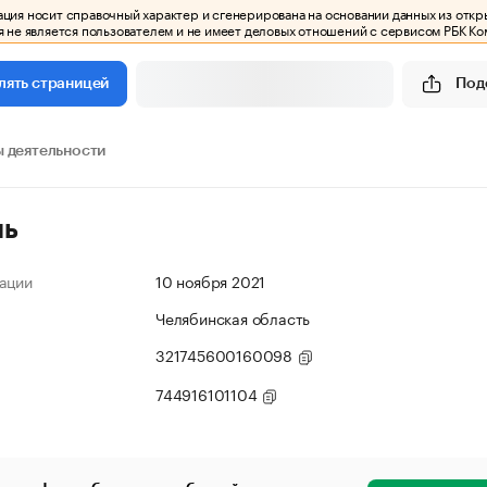
ия носит справочный характер и сгенерирована на основании данных из откр
 не является пользователем и не имеет деловых отношений с сервисом РБК Ко
Под
лять страницей
 деятельности
ль
ации
10 ноября 2021
Челябинская область
321745600160098
744916101104