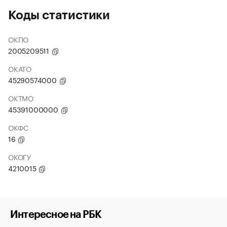
Коды статистики
ОКПО
2005209511
ОКАТО
45290574000
ОКТМО
45391000000
ОКФС
16
ОКОГУ
4210015
Интересное на РБК