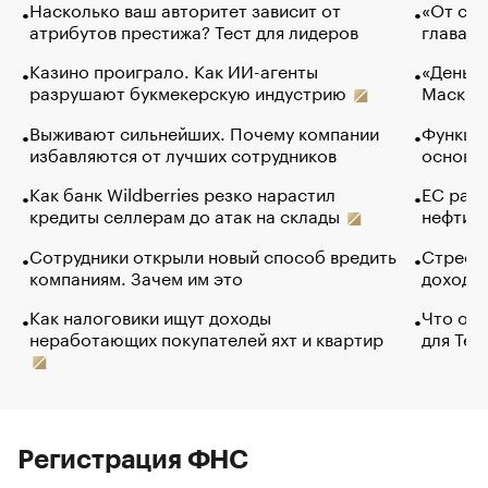
Насколько ваш авторитет зависит от
«От спо
атрибутов престижа? Тест для лидеров
глава к
Казино проиграло. Как ИИ-агенты
«Деньги
разрушают букмекерскую индустрию
Маск в 
Выживают сильнейших. Почему компании
Функции
избавляются от лучших сотрудников
основ э
Как банк Wildberries резко нарастил
ЕС раз
кредиты селлерам до атак на склады
нефти —
Сотрудники открыли новый способ вредить
Стресс 
компаниям. Зачем им это
доходов
Как налоговики ищут доходы
Что обв
неработающих покупателей яхт и квартир
для Tel
Регистрация ФНС