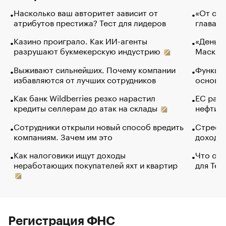
Насколько ваш авторитет зависит от
«От спо
атрибутов престижа? Тест для лидеров
глава к
Казино проиграло. Как ИИ-агенты
«Деньги
разрушают букмекерскую индустрию
Маск в 
Выживают сильнейших. Почему компании
Функции
избавляются от лучших сотрудников
основ э
Как банк Wildberries резко нарастил
ЕС раз
кредиты селлерам до атак на склады
нефти —
Сотрудники открыли новый способ вредить
Стресс 
компаниям. Зачем им это
доходов
Как налоговики ищут доходы
Что обв
неработающих покупателей яхт и квартир
для Tel
Регистрация ФНС