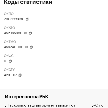
Коды статистики
ОКПО
2005555630
ОКАТО
45296593000
ОКТМО
45924000000
ОКФС
16
ОКОГУ
4210015
Интересное на РБК
Насколько ваш авторитет зависит от
«От спо