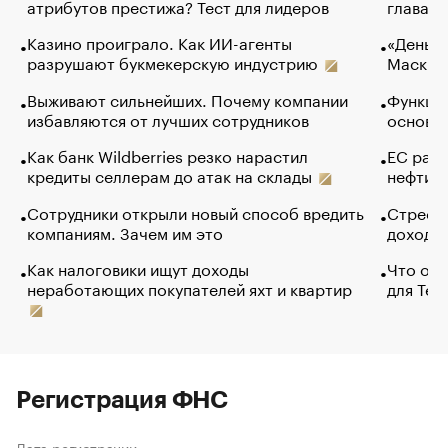
атрибутов престижа? Тест для лидеров
глава к
Казино проиграло. Как ИИ-агенты
«Деньги
разрушают букмекерскую индустрию
Маск в 
Выживают сильнейших. Почему компании
Функции
избавляются от лучших сотрудников
основ э
Как банк Wildberries резко нарастил
ЕС раз
кредиты селлерам до атак на склады
нефти —
Сотрудники открыли новый способ вредить
Стресс 
компаниям. Зачем им это
доходов
Как налоговики ищут доходы
Что обв
неработающих покупателей яхт и квартир
для Tel
Регистрация ФНС
Дата регистрации