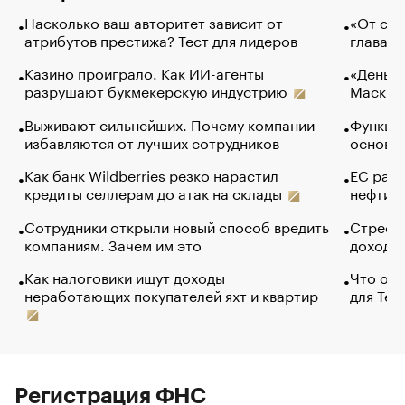
Насколько ваш авторитет зависит от
«От спо
атрибутов престижа? Тест для лидеров
глава к
Казино проиграло. Как ИИ-агенты
«Деньги
разрушают букмекерскую индустрию
Маск в 
Выживают сильнейших. Почему компании
Функции
избавляются от лучших сотрудников
основ э
Как банк Wildberries резко нарастил
ЕС раз
кредиты селлерам до атак на склады
нефти —
Сотрудники открыли новый способ вредить
Стресс 
компаниям. Зачем им это
доходов
Как налоговики ищут доходы
Что обв
неработающих покупателей яхт и квартир
для Tel
Регистрация ФНС