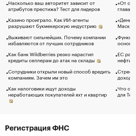
Насколько ваш авторитет зависит от
«От спо
атрибутов престижа? Тест для лидеров
глава к
Казино проиграло. Как ИИ-агенты
«Деньги
разрушают букмекерскую индустрию
Маск в 
Выживают сильнейших. Почему компании
Функции
избавляются от лучших сотрудников
основ э
Как банк Wildberries резко нарастил
ЕС раз
кредиты селлерам до атак на склады
нефти —
Сотрудники открыли новый способ вредить
Стресс 
компаниям. Зачем им это
доходов
Как налоговики ищут доходы
Что обв
неработающих покупателей яхт и квартир
для Tel
Регистрация ФНС