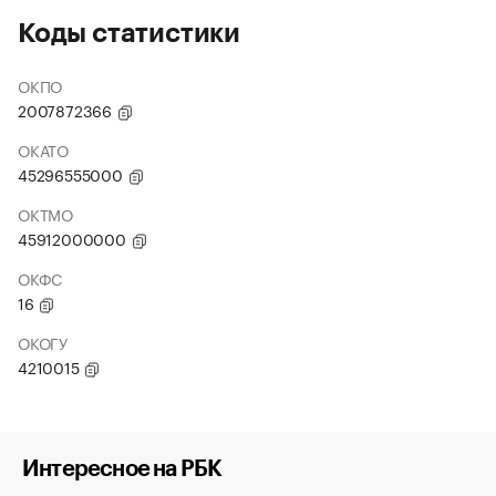
Коды статистики
ОКПО
2007872366
ОКАТО
45296555000
ОКТМО
45912000000
ОКФС
16
ОКОГУ
4210015
Интересное на РБК