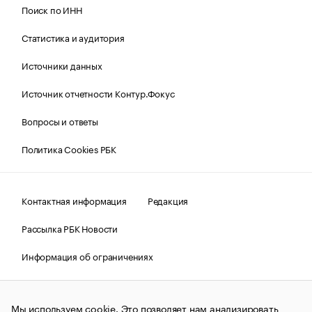
Поиск по ИНН
Статистика и аудитория
Источники данных
Источник отчетности Контур.Фокус
Вопросы и ответы
Политика Cookies РБК
Контактная информация
Редакция
Рассылка РБК Новости
Информация об ограничениях
Правовая информация
О соблюдении авторских прав
Мы используем cookie. Это позволяет нам анализировать
© АО «РОСБИЗНЕСКОНСАЛТИНГ»,
1995–2026.
Сообщения