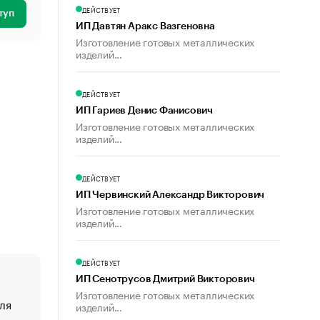
ДЕЙСТВУЕТ
туп
ИП Давтян Аракс Вазгеновна
Изготовление готовых металлических
изделий...
ДЕЙСТВУЕТ
ИП Гариев Денис Фанисович
Изготовление готовых металлических
изделий...
ДЕЙСТВУЕТ
ИП Червинский Александр Викторович
Изготовление готовых металлических
изделий...
ДЕЙСТВУЕТ
ИП Сенотрусов Дмитрий Викторович
Изготовление готовых металлических
ля
«От спорта тело стареет иначе». Как живет глава ко
изделий...
создавшей GTA