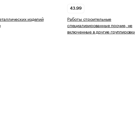
43.99
еталлических изделий
Работы строительные
я
специализированные прочие, не
включенные в другие группировк