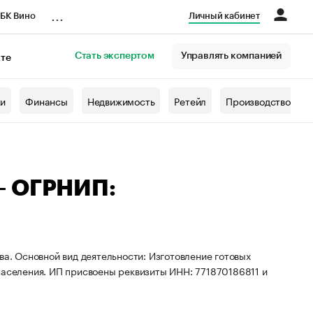
...
БК Вино
Личный кабинет
Стать экспертом
Управлять компанией
кте
азета
жи
Финансы
Недвижимость
Ретейл
Производство
— ОГРНИП:
ва. Основной вид деятельности: Изготовление готовых
населения. ИП присвоены реквизиты ИНН: 771870186811 и