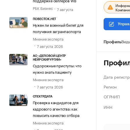
поддержке селлеров WB
Информац
РБК Бизнес
7 августа
Компания
ПОВЕСТОК.НЕТ
Нужен ли военный билет для
Управ
получения загранпаспорта
Мнение эксперта
Профиль
Виды
7 августа 2026
АО «ДЕЛОВОЙ ЦЕНТР
НЕЙРОХИРУРГИИ»
Профи
Судорожные приступы: что
нужно знать пациенту
Дата регистр
Мнение эксперта
Регион
7 августа 2026
ОГРНИП
СПЕКТРДАТА
Проверка кандидатов для
ИНН
кадрового агентства: как
повысить качество отбора
Мнение эксперта
7 августа 2026