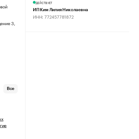
ДЕЙСТВУЕТ
овой
ИП Ким Лилия Николаевна
ИНН: 772457781872
ение 3,
Все
ых
гие