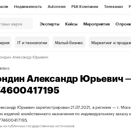
асли
Недвижимость
Autonews
РБК Компании
Телеканал
Р
К Курсы
РБК Life
Тренды
Визионеры
Национальные проекты
Эксперты
Кейсы
Мероприятия
О прое
онный клуб
Исследования
Кредитные рейтинги
Франшизы
Г
терия
IT и технологии
Малый бизнес
Маркетинг и прода
Проверка контрагентов
Политика
Экономика
Бизнес
ондин Александр Юрьевич
ы
ВЛЕНО
ондин Александр Юрьевич 
74600417195
ександр Юрьевич зарегистрирован 21.07.2021, в регионе — г. Моск
х изделий хозяйственного назначения по индивидуальному заказу 
774600417195.
ы из публичных государственных источников.