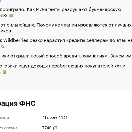
 проиграло. Как ИИ-агенты разрушают букмекерскую
рию
ют сильнейших. Почему компании избавляются от лучших
ников
к Wildberries резко нарастил кредиты селлерам до атак н
ики открыли новый способ вредить компаниям. Зачем им
оговики ищут доходы неработающих покупателей яхт и
р
рация ФНС
ации
21 июля 2021
го органа
7746