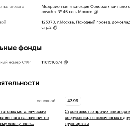
 налогового
Межрайонная инспекция Федеральной налог
службы № 46 по г. Москве
вой
125373, г.Москва, Походный проезд, домовлад
стр.2
ьные фонды
нный номер СФР
1181516574
еятельности
42.99
ОСНОВНОЙ
 готовых металлических
Строительство прочих инженерн
йственного назначения по
сооружений, не включенных в дру
ому заказу насе…
группировки