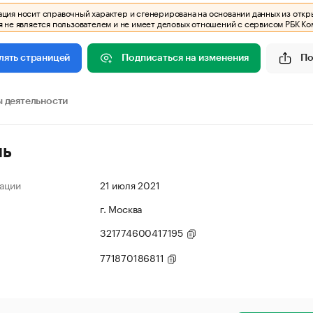
ия носит справочный характер и сгенерирована на основании данных из откр
 не является пользователем и не имеет деловых отношений с сервисом РБК Ко
Подписаться на изменения
По
лять страницей
 деятельности
ль
ации
21 июля 2021
г. Москва
321774600417195
771870186811