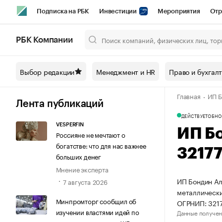
Подписка на РБК
Инвестиции
Мероприятия
Отр
Спорт
Школа управления РБК
РБК Образование
РБ
РБК Компании
Город
Стиль
Крипто
РБК Бизнес-среда
Дискусси
Выбор редакции
Менеджмент и HR
Право и бухгал
Спецпроекты СПб
Конференции СПб
Спецпроекты
Главная
ИП Б
Технологии и медиа
Финансы
Рынок наличной валют
Лента публикаций
ДЕЙСТВУЕТ
ОБНО
VESPERFIN
ИП Б
Россияне не мечтают о
богатстве: что для нас важнее
3217
больших денег
Мнение эксперта
ИП Бондин Ал
7 августа 2026
металлически
Минпромторг сообщил об
ОГРНИП: 321
изучении властями идей по
Данные получен