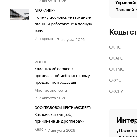
Управляйт
Повышайте
АНО «АИПР»
Почему московские зарядные
станции работают не в полную
силу
Коды с
Интервью
7 августа 2026
ОКПО
ОКАТО
RICCHE
ОКТМО
Клиентский сервис в
премиальной мебели: почему
ОКФС
продают не продавцы
Мнение эксперта
ОКОГУ
7 августа 2026
ООО ПРАВОВОЙ ЦЕНТР «ЭКСПЕРТ»
Как взыскать ущерб,
Интер
причиненный дропперами
Кейс
Насколь
7 августа 2026
лидеро