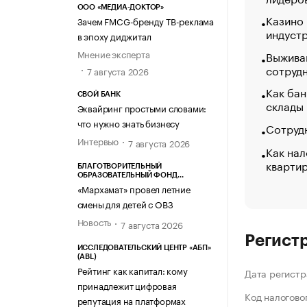
ООО «МЕДИА-ДОКТОР»
Казино
Зачем FMCG-бренду ТВ-реклама
индуст
в эпоху диджитал
Мнение эксперта
Выжива
сотруд
7 августа 2026
Как бан
СВОЙ БАНК
склады
Эквайринг простыми словами:
что нужно знать бизнесу
Сотрудн
Интервью
7 августа 2026
Как нал
кварти
БЛАГОТВОРИТЕЛЬНЫЙ
ОБРАЗОВАТЕЛЬНЫЙ ФОНД
«МАРХАМАТ»
«Мархамат» провел летние
смены для детей с ОВЗ
Новость
7 августа 2026
Регист
ИССЛЕДОВАТЕЛЬСКИЙ ЦЕНТР «АБП»
(ABL)
Рейтинг как капитал: кому
Дата регистр
принадлежит цифровая
Код налогово
репутация на платформах