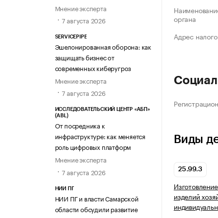
Мнение эксперта
Наименование
органа
7 августа 2026
Адрес налого
SERVICEPIPE
Эшелонированная оборона: как
защищать бизнес от
современных киберугроз
Социал
Мнение эксперта
7 августа 2026
Регистрацио
ИССЛЕДОВАТЕЛЬСКИЙ ЦЕНТР «АБП»
(ABL)
От посредника к
инфраструктуре: как меняется
Виды д
роль цифровых платформ
Мнение эксперта
25.99.3
7 августа 2026
Изготовление
НИИ ПГ
изделий хозя
НИИ ПГ и власти Самарской
индивидуальн
области обсудили развитие