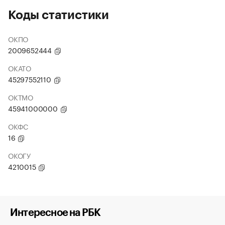
Коды статистики
ОКПО
2009652444
ОКАТО
45297552110
ОКТМО
45941000000
ОКФС
16
ОКОГУ
4210015
Интересное на РБК