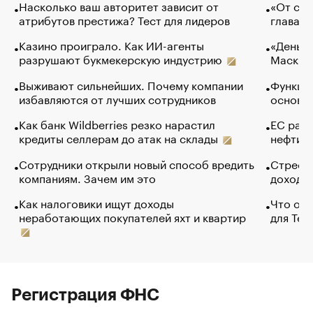
Насколько ваш авторитет зависит от
«От спо
атрибутов престижа? Тест для лидеров
глава к
Казино проиграло. Как ИИ-агенты
«Деньги
разрушают букмекерскую индустрию
Маск в 
Выживают сильнейших. Почему компании
Функции
избавляются от лучших сотрудников
основ э
Как банк Wildberries резко нарастил
ЕС раз
кредиты селлерам до атак на склады
нефти —
Сотрудники открыли новый способ вредить
Стресс 
компаниям. Зачем им это
доходов
Как налоговики ищут доходы
Что обв
неработающих покупателей яхт и квартир
для Tel
Регистрация ФНС