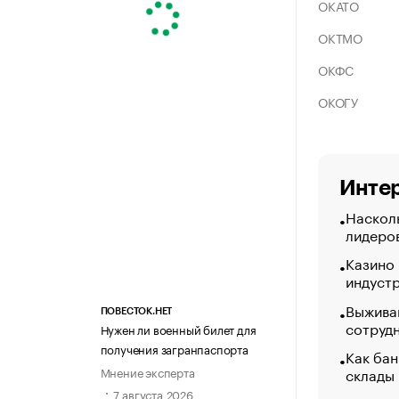
ОКАТО
ОКТМО
ОКФС
ОКОГУ
Интер
Насколь
лидеро
Казино
индуст
Выжива
ПОВЕСТОК.НЕТ
сотруд
Нужен ли военный билет для
получения загранпаспорта
Как бан
склады
Мнение эксперта
7 августа 2026