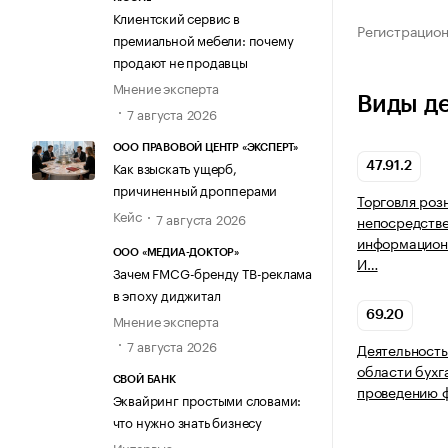
Клиентский сервис в
Регистрацио
премиальной мебели: почему
продают не продавцы
Мнение эксперта
Виды д
7 августа 2026
ООО ПРАВОВОЙ ЦЕНТР «ЭКСПЕРТ»
Как взыскать ущерб,
47.91.2
причиненный дропперами
Торговля роз
Кейс
7 августа 2026
непосредств
информацион
ООО «МЕДИА-ДОКТОР»
И…
Зачем FMCG-бренду ТВ-реклама
в эпоху диджитал
69.20
Мнение эксперта
7 августа 2026
Деятельность
области бухг
СВОЙ БАНК
проведению ф
Эквайринг простыми словами:
что нужно знать бизнесу
Интервью