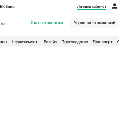
БК Вино
Личный кабинет
Город
Стать экспертом
Управлять компанией
кте
нсы
Недвижимость
Ретейл
Производство
Транспорт
Образ