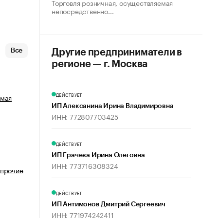
Торговля розничная, осуществляемая
непосредственно...
Все
Другие предприниматели в
регионе — г. Москва
ДЕЙСТВУЕТ
емая
ИП Алексанина Ирина Владимировна
ИНН: 772807703425
ДЕЙСТВУЕТ
ИП Грачева Ирина Олеговна
ИНН: 773716308324
 прочие
ДЕЙСТВУЕТ
ИП Антимонов Дмитрий Сергеевич
ИНН: 771974242411