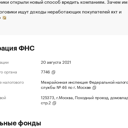
ики открыли новый способ вредить компаниям. Зачем им
оговики ищут доходы неработающих покупателей яхт и
р
рация ФНС
ации
20 августа 2021
го органа
7746
 налогового
Межрайонная инспекция Федеральной налог
службы № 46 по г. Москве
вой
125373, г.Москва, Походный проезд, домовлад
стр.2
ьные фонды