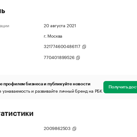
ль
ации
20 августа 2021
г. Москва
321774600486117
770401899526
е профилем бизнеса и публикуйте новости
Получить дос
 узнаваемость и развивайте личный бренд на РБК
татистики
2009862503