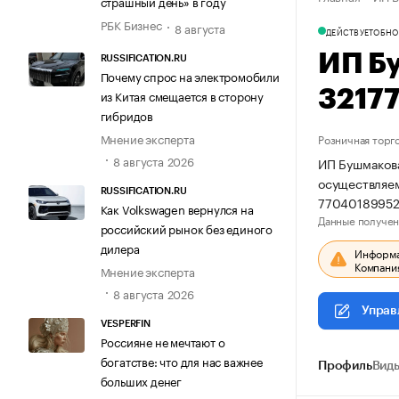
страшный день» в году
РБК Бизнес
8 августа
ДЕЙСТВУЕТ
ОБНО
ИП Б
RUSSIFICATION.RU
Почему спрос на электромобили
3217
из Китая смещается в сторону
гибридов
Мнение эксперта
Розничная торг
8 августа 2026
ИП Бушмакова
осуществляем
RUSSIFICATION.RU
77040189952
Как Volkswagen вернулся на
Данные получен
российский рынок без единого
дилера
Информац
Компания
Мнение эксперта
8 августа 2026
Управ
VESPERFIN
Россияне не мечтают о
богатстве: что для нас важнее
Профиль
Виды
больших денег