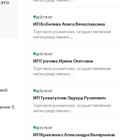
 это
Стресс обеспеченных людей: почему рост доходов 
счастья
Что обвинения против Павла Дурова значат для Tele
ДЕЙСТВУЕТ
пользователей
ИП Кобелева Алиса Вячеславовна
Торговля розничная, осуществляемая
непосредственно...
ДЕЙСТВУЕТ
ИП Грачева Ирина Олеговна
Торговля розничная, осуществляемая
непосредственно...
овой
ДЕЙСТВУЕТ
ИП Тухватуллин Эдуард Рузилевич
Торговля розничная, осуществляемая
ение 3,
непосредственно...
ДЕЙСТВУЕТ
ИП Кравченко Александра Валерьевна