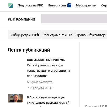
Подписка на РБК
Инвестиции
Мероприятия
Отр
Спорт
Школа управления РБК
РБК Образование
РБ
РБК Компании
Стиль
Крипто
РБК Бизнес-среда
Дискуссионный кл
Выбор редакции
Менеджмент и HR
Право и бухгалтер
Спецпроекты СПб
Конференции СПб
Спецпроекты
Технологии и медиа
Финансы
Рынок наличной валют
Лента публикаций
ООО «МАЛЛЕНОМ СИСТЕМС»
Как выбрать систему для
сериализации и агрегации на
производстве
Мнение эксперта
8 августа 2026
В Ассоциации владельцев
кинотеатров назвали «самый
Главная
ИП Б