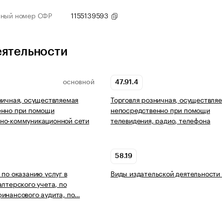
нный номер СФР
1155139593
еятельности
47.91.4
ОСНОВНОЙ
ничная, осуществляемая
Торговля розничная, осуществля
енно при помощи
непосредственно при помощи
но-коммуникационной сети
телевидения, радио, телефона
58.19
 по оказанию услуг в
Виды издательской деятельности
алтерского учета, по
инансового аудита, по…