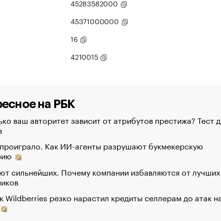
45283582000
45371000000
16
4210015
есное на РБК
ко ваш авторитет зависит от атрибутов престижа? Тест д
в
 проиграло. Как ИИ-агенты разрушают букмекерскую
рию
ют сильнейших. Почему компании избавляются от лучших
ников
к Wildberries резко нарастил кредиты селлерам до атак н