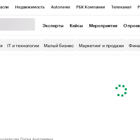
асли
Недвижимость
Autonews
РБК Компании
Телеканал
Р
К Курсы
РБК Life
Тренды
Визионеры
Национальные проекты
Эксперты
Кейсы
Мероприятия
О прое
уб
Исследования
Кредитные рейтинги
Франшизы
Газета
ия
IT и технологии
Малый бизнес
Маркетинг и продажи
Фина
Проверка контрагентов
Политика
Экономика
Бизнес
ы
ушмакова Дарья Андреевна