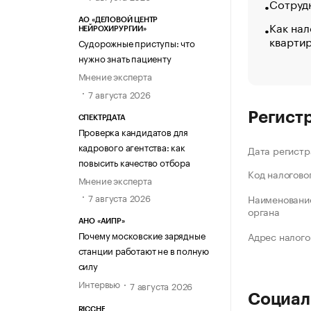
Сотрудн
АО «ДЕЛОВОЙ ЦЕНТР
Как нал
НЕЙРОХИРУРГИИ»
кварти
Судорожные приступы: что
нужно знать пациенту
Мнение эксперта
7 августа 2026
Регист
СПЕКТРДАТА
Проверка кандидатов для
кадрового агентства: как
Дата регистр
повысить качество отбора
Код налогово
Мнение эксперта
7 августа 2026
Наименование
органа
АНО «АИПР»
Почему московские зарядные
Адрес налого
станции работают не в полную
силу
Интервью
7 августа 2026
Социал
RICCHE