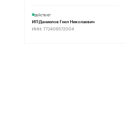
ДЕЙСТВУЕТ
ИП Даниелов Гнел Николаевич
ИНН: 772409572004