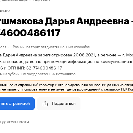
ВЛЕНО
ушмакова Дарья Андреевна
74600486117
овля
Розничная торговля дистанционным способом
 Дарья Андреевна зарегистрирован 20.08.2021, в регионе — г. Мос
ая непосредственно при помощи информационно-коммуникационно
6 и ОГРНИП: 321774600486117.
ы из публичных государственных источников.
ия носит справочный характер и сгенерирована на основании данных из откр
 не является пользователем и не имеет деловых отношений с сервисом РБК Ко
Поделиться
лять страницей
 деятельности