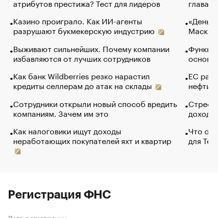
атрибутов престижа? Тест для лидеров
глава к
Казино проиграло. Как ИИ-агенты
«Деньги
разрушают букмекерскую индустрию
Маск в 
Выживают сильнейших. Почему компании
Функции
избавляются от лучших сотрудников
основ э
Как банк Wildberries резко нарастил
ЕС раз
кредиты селлерам до атак на склады
нефти —
Сотрудники открыли новый способ вредить
Стресс 
компаниям. Зачем им это
доходов
Как налоговики ищут доходы
Что обв
неработающих покупателей яхт и квартир
для Tel
Регистрация ФНС
Дата регистрации