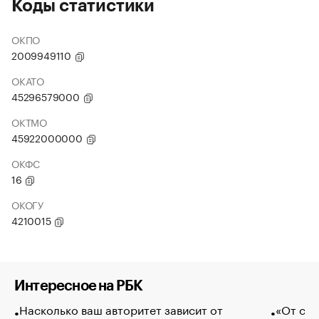
Коды статистики
ОКПО
2009949110
ОКАТО
45296579000
ОКТМО
45922000000
ОКФС
16
ОКОГУ
4210015
Интересное на РБК
Насколько ваш авторитет зависит от
«От спо