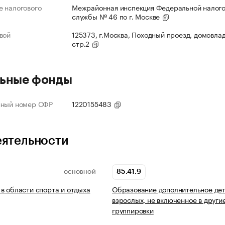
 налогового
Межрайонная инспекция Федеральной налог
службы № 46 по г. Москве
вой
125373, г.Москва, Походный проезд, домовлад
стр.2
ьные фонды
нный номер СФР
1220155483
еятельности
85.41.9
ОСНОВНОЙ
в области спорта и отдыха
Образование дополнительное дет
взрослых, не включенное в други
группировки