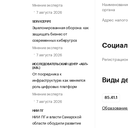
Наименование
Мнение эксперта
органа
7 августа 2026
Адрес налого
SERVICEPIPE
Эшелонированная оборона: как
защищать бизнес от
современных киберугроз
Социал
Мнение эксперта
7 августа 2026
Регистрацио
ИССЛЕДОВАТЕЛЬСКИЙ ЦЕНТР «АБП»
(ABL)
От посредника к
Виды д
инфраструктуре: как меняется
роль цифровых платформ
Мнение эксперта
85.41.1
7 августа 2026
Образование 
НИИ ПГ
НИИ ПГ и власти Самарской
области обсудили развитие