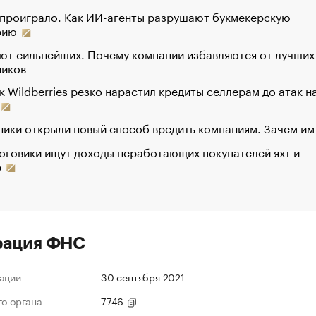
 проиграло. Как ИИ-агенты разрушают букмекерскую
рию
ют сильнейших. Почему компании избавляются от лучших
ников
к Wildberries резко нарастил кредиты селлерам до атак н
ики открыли новый способ вредить компаниям. Зачем им
оговики ищут доходы неработающих покупателей яхт и
р
рация ФНС
ации
30 сентября 2021
го органа
7746