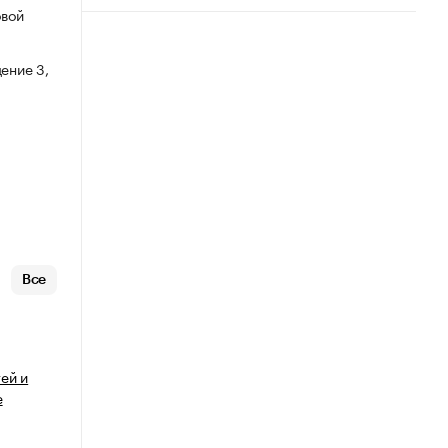
овой
ение 3,
Все
ей и
е