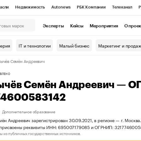
асли
Недвижимость
Autonews
РБК Компании
Телеканал
Р
К Курсы
РБК Life
Тренды
Визионеры
Национальные проекты
Эксперты
Кейсы
Мероприятия
О прое
онный клуб
Исследования
Кредитные рейтинги
Франшизы
Г
терия
IT и технологии
Малый бизнес
Маркетинг и прода
Проверка контрагентов
Политика
Экономика
Бизнес
ычёв Семён Андреевич
ы
ВЛЕНО
ычёв Семён Андреевич — О
74600583142
Дополнительное образование
ён Андреевич зарегистрирован 30.09.2021, в регионе — г. Москва
 присвоены реквизиты ИНН: 695007179085 и ОГРНИП: 3217746005
ы из публичных государственных источников.