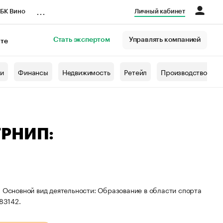
...
БК Вино
Личный кабинет
Стать экспертом
Управлять компанией
кте
азета
жи
Финансы
Недвижимость
Ретейл
Производство
ГРНИП:
. Основной вид деятельности: Образование в области спорта
83142.