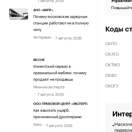
Управляйт
Повышайте
АНО «АИПР»
Почему московские зарядные
станции работают не в полную
Коды с
силу
Интервью
7 августа 2026
ОКПО
ОКАТО
RICCHE
ОКТМО
Клиентский сервис в
премиальной мебели: почему
ОКФС
продают не продавцы
ОКОГУ
Мнение эксперта
7 августа 2026
ООО ПРАВОВОЙ ЦЕНТР «ЭКСПЕРТ»
Как взыскать ущерб,
Интер
причиненный дропперами
Насколь
Кейс
7 августа 2026
лидеро