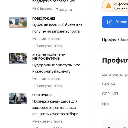
поддержке селлеров WB
Информац
Компания
РБК Бизнес
7 августа
ПОВЕСТОК.НЕТ
Управ
Нужен ли военный билет для
получения загранпаспорта
Мнение эксперта
Профиль
Виды
7 августа 2026
АО «ДЕЛОВОЙ ЦЕНТР
Профи
НЕЙРОХИРУРГИИ»
Судорожные приступы: что
нужно знать пациенту
Дата регистр
Мнение эксперта
Регион
7 августа 2026
ОГРНИП
СПЕКТРДАТА
Проверка кандидатов для
ИНН
кадрового агентства: как
повысить качество отбора
Мнение эксперта
7 августа 2026