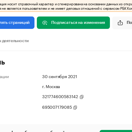
ия носит справочный характер и сгенерирована на основании данных из откр
 не является пользователем и не имеет деловых отношений с сервисом РБК Ко
Подписаться на изменения
По
лять страницей
 деятельности
ль
ации
30 сентября 2021
г. Москва
321774600583142
695007179085