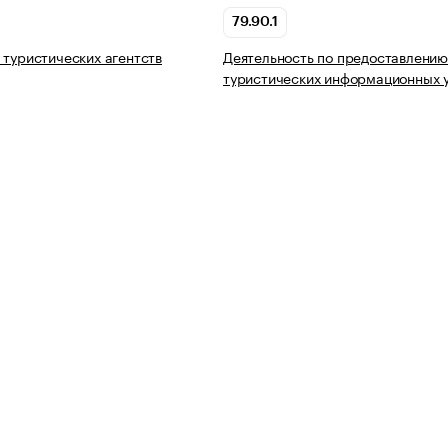
79.90.1
 туристических агентств
Деятельность по предоставлени
туристических информационных 