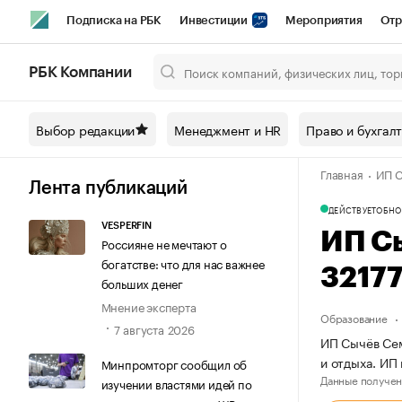
Подписка на РБК
Инвестиции
Мероприятия
Отр
Спорт
Школа управления РБК
РБК Образование
РБ
РБК Компании
Город
Стиль
Крипто
РБК Бизнес-среда
Дискусси
Выбор редакции
Менеджмент и HR
Право и бухгал
Спецпроекты СПб
Конференции СПб
Спецпроекты
Главная
ИП С
Технологии и медиа
Финансы
Рынок наличной валют
Лента публикаций
ДЕЙСТВУЕТ
ОБНО
VESPERFIN
ИП С
Россияне не мечтают о
богатстве: что для нас важнее
3217
больших денег
Мнение эксперта
Образование
7 августа 2026
ИП Сычёв Сем
и отдыха. ИП
Минпромторг сообщил об
Данные получен
изучении властями идей по