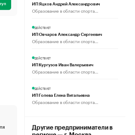
туп
ИП Яцков Андрей Александрович
Образование в области спорта...
ДЕЙСТВУЕТ
ИП Овчаров Александр Сергеевич
Образование в области спорта...
ДЕЙСТВУЕТ
ИП Кургузов Иван Валерьевич
Образование в области спорта...
ДЕЙСТВУЕТ
ИП Голева Елена Витальевна
Образование в области спорта...
ля
«От спорта тело стареет иначе». Как живет глава ко
Другие предприниматели в
создавшей GTA