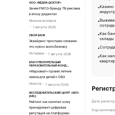
ООО «МЕДИА-ДОКТОР»
Казино
Зачем FMCG-бренду ТВ-реклама
индуст
в эпоху диджитал
Выжива
Мнение эксперта
сотруд
7 августа 2026
Как бан
СВОЙ БАНК
склады
Эквайринг простыми словами:
Сотрудн
что нужно знать бизнесу
Интервью
7 августа 2026
Как нал
кварти
БЛАГОТВОРИТЕЛЬНЫЙ
ОБРАЗОВАТЕЛЬНЫЙ ФОНД
«МАРХАМАТ»
«Мархамат» провел летние
смены для детей с ОВЗ
Новость
7 августа 2026
Регист
ИССЛЕДОВАТЕЛЬСКИЙ ЦЕНТР «АБП»
(ABL)
Дата регистр
Рейтинг как капитал: кому
принадлежит цифровая
Код налогово
репутация на платформах