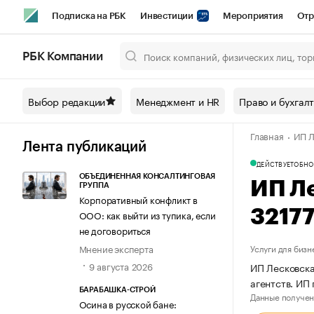
Подписка на РБК
Инвестиции
Мероприятия
Отр
Спорт
Школа управления РБК
РБК Образование
РБ
РБК Компании
Город
Стиль
Крипто
РБК Бизнес-среда
Дискусси
Выбор редакции
Менеджмент и HR
Право и бухгал
Спецпроекты СПб
Конференции СПб
Спецпроекты
Главная
ИП Л
Технологии и медиа
Финансы
Рынок наличной валют
Лента публикаций
ДЕЙСТВУЕТ
ОБНО
ОБЪЕДИНЕННАЯ КОНСАЛТИНГОВАЯ
ИП Л
ГРУППА
Корпоративный конфликт в
3217
ООО: как выйти из тупика, если
не договориться
Мнение эксперта
Услуги для бизн
9 августа 2026
ИП Лесковска
агентств. И
БАРАБАШКА-СТРОЙ
Данные получен
Осина в русской бане: