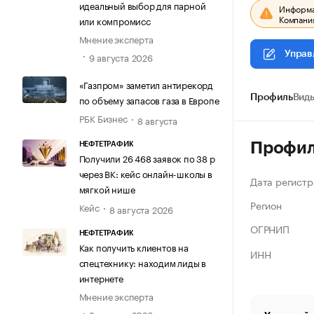
идеальный выбор для парной
Информац
Компания
или компромисс
Мнение эксперта
Управ
9 августа 2026
«Газпром» заметил антирекорд
по объему запасов газа в Европе
Профиль
Виды
РБК Бизнес
8 августа
Профи
НЕФТЕТРАФИК
Получили 26 468 заявок по 38 р
через ВК: кейс онлайн-школы в
Дата регистр
мягкой нише
Регион
Кейс
8 августа 2026
ОГРНИП
НЕФТЕТРАФИК
Как получить клиентов на
ИНН
спецтехнику: находим лиды в
интернете
Мнение эксперта
8 августа 2026