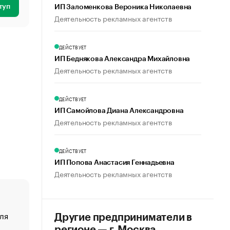
туп
ИП Заломенкова Вероника Николаевна
Деятельность рекламных агентств
ДЕЙСТВУЕТ
ИП Беднякова Александра Михайловна
Деятельность рекламных агентств
ДЕЙСТВУЕТ
ИП Самойлова Диана Александровна
Деятельность рекламных агентств
ДЕЙСТВУЕТ
ИП Попова Анастасия Геннадьевна
Деятельность рекламных агентств
ля
«От спорта тело стареет иначе». Как живет глава ко
Другие предприниматели в
создавшей GTA