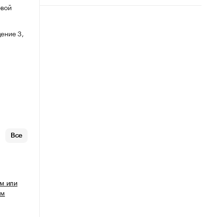
овой
ение 3,
Все
м или
ым