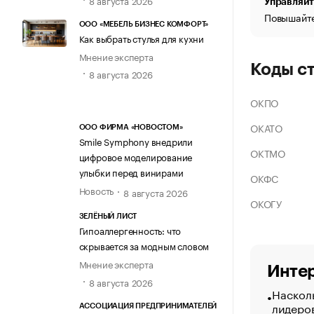
Управляйт
Повышайте
ООО «МЕБЕЛЬ БИЗНЕС КОМФОРТ»
Как выбрать стулья для кухни
Мнение эксперта
Коды с
8 августа 2026
ОКПО
ОКАТО
ООО ФИРМА «НОВОСТОМ»
Smile Symphony внедрили
ОКТМО
цифровое моделирование
улыбки перед винирами
ОКФС
Новость
8 августа 2026
ОКОГУ
ЗЕЛЁНЫЙ ЛИСТ
Гипоаллергенность: что
скрывается за модным словом
Мнение эксперта
Интер
8 августа 2026
Насколь
лидеро
АССОЦИАЦИЯ ПРЕДПРИНИМАТЕЛЕЙ