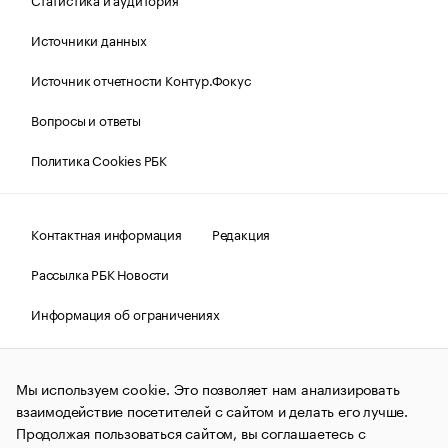
Источники данных
Источник отчетности Контур.Фокус
Вопросы и ответы
Политика Cookies РБК
Контактная информация
Редакция
Рассылка РБК Новости
Информация об ограничениях
Правовая информация
О соблюдении авторских прав
Мы используем cookie. Это позволяет нам анализировать
© АО «РОСБИЗНЕСКОНСАЛТИНГ»,
1995–2026.
Сообщения
и материалы информационного агентства «РБК»
взаимодействие посетителей с сайтом и делать его лучше.
(зарегистрировано Федеральной службой по надзору в сфере
Продолжая пользоваться сайтом, вы соглашаетесь с
связи, информационных технологий и массовых