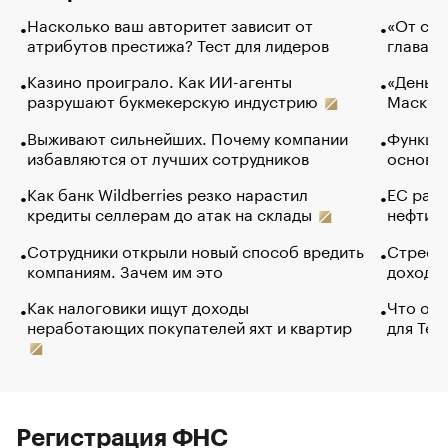
Насколько ваш авторитет зависит от
«От спо
атрибутов престижа? Тест для лидеров
глава к
Казино проиграло. Как ИИ-агенты
«Деньги
разрушают букмекерскую индустрию
Маск в 
Выживают сильнейших. Почему компании
Функции
избавляются от лучших сотрудников
основ э
Как банк Wildberries резко нарастил
ЕС раз
кредиты селлерам до атак на склады
нефти —
Сотрудники открыли новый способ вредить
Стресс 
компаниям. Зачем им это
доходов
Как налоговики ищут доходы
Что обв
неработающих покупателей яхт и квартир
для Tel
Регистрация ФНС