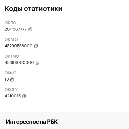
Коды статистики
ОКПО
2011567777
ОКАТО
45290558000
ОКТМО
45386000000
ОКФС
16
ОКОГУ
4210015
Интересное на РБК