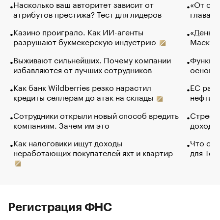
Насколько ваш авторитет зависит от
«От спо
атрибутов престижа? Тест для лидеров
глава к
Казино проиграло. Как ИИ-агенты
«Деньги
разрушают букмекерскую индустрию
Маск в 
Выживают сильнейших. Почему компании
Функции
избавляются от лучших сотрудников
основ э
Как банк Wildberries резко нарастил
ЕС раз
кредиты селлерам до атак на склады
нефти —
Сотрудники открыли новый способ вредить
Стресс 
компаниям. Зачем им это
доходов
Как налоговики ищут доходы
Что обв
неработающих покупателей яхт и квартир
для Tel
Регистрация ФНС