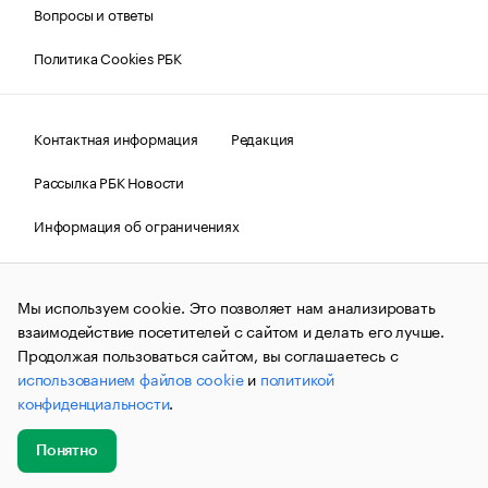
Вопросы и ответы
Политика Cookies РБК
Контактная информация
Редакция
Рассылка РБК Новости
Информация об ограничениях
Правовая информация
О соблюдении авторских прав
Мы используем cookie. Это позволяет нам анализировать
© АО «РОСБИЗНЕСКОНСАЛТИНГ»,
1995–2026.
Сообщения
и материалы информационного агентства «РБК»
взаимодействие посетителей с сайтом и делать его лучше.
(зарегистрировано Федеральной службой по надзору в сфере
Продолжая пользоваться сайтом, вы соглашаетесь с
связи, информационных технологий и массовых
использованием файлов cookie
и
политикой
коммуникаций (Роскомнадзор) 09.12.2015 за номером ИА
№ФС77-63848) сопровождаются пометкой «РБК». Отдельные
конфиденциальности
.
публикации могут содержать информацию,
не предназначенную для пользователей
до 18 лет.
companycardsfeedback@rbc.ru
Понятно
Добавить
Главное
Эксперты
Кейсы
Мероприятия