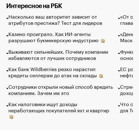
Интересное на РБК
Насколько ваш авторитет зависит от
«От спо
атрибутов престижа? Тест для лидеров
глава к
Казино проиграло. Как ИИ-агенты
«Деньги
разрушают букмекерскую индустрию
Маск в 
Выживают сильнейших. Почему компании
Функции
избавляются от лучших сотрудников
основ э
Как банк Wildberries резко нарастил
ЕС раз
кредиты селлерам до атак на склады
нефти —
Сотрудники открыли новый способ вредить
Стресс 
компаниям. Зачем им это
доходов
Как налоговики ищут доходы
Что обв
неработающих покупателей яхт и квартир
для Tel