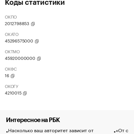
Коды статистики
ОКПО
2012798853
ОКАТО
45296575000
ОКТМО
45920000000
ОКФС
16
ОКОГУ
4210015
Интересное на РБК
Насколько ваш авторитет зависит от
«От спо