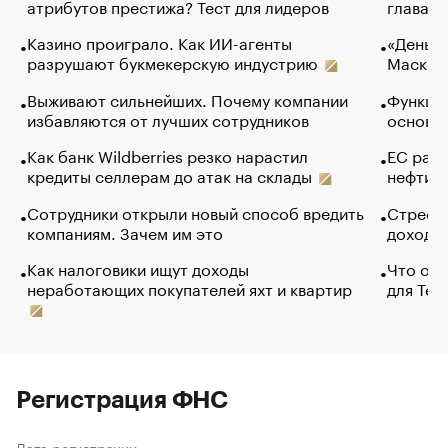
атрибутов престижа? Тест для лидеров
глава к
Казино проиграло. Как ИИ-агенты
«Деньги
разрушают букмекерскую индустрию
Маск в 
Выживают сильнейших. Почему компании
Функции
избавляются от лучших сотрудников
основ э
Как банк Wildberries резко нарастил
ЕС раз
кредиты селлерам до атак на склады
нефти —
Сотрудники открыли новый способ вредить
Стресс 
компаниям. Зачем им это
доходов
Как налоговики ищут доходы
Что обв
неработающих покупателей яхт и квартир
для Tel
Регистрация ФНС
Дата регистрации