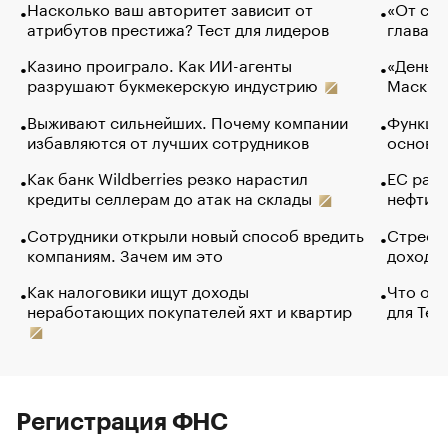
Насколько ваш авторитет зависит от
«От спо
атрибутов престижа? Тест для лидеров
глава к
Казино проиграло. Как ИИ-агенты
«Деньги
разрушают букмекерскую индустрию
Маск в 
Выживают сильнейших. Почему компании
Функции
избавляются от лучших сотрудников
основ э
Как банк Wildberries резко нарастил
ЕС раз
кредиты селлерам до атак на склады
нефти —
Сотрудники открыли новый способ вредить
Стресс 
компаниям. Зачем им это
доходов
Как налоговики ищут доходы
Что обв
неработающих покупателей яхт и квартир
для Tel
Регистрация ФНС