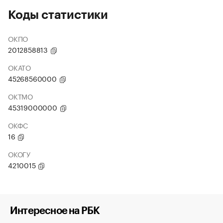
Коды статистики
ОКПО
2012858813
ОКАТО
45268560000
ОКТМО
45319000000
ОКФС
16
ОКОГУ
4210015
Интересное на РБК