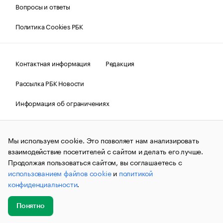
Вопросы и ответы
Политика Cookies РБК
Контактная информация
Редакция
Рассылка РБК Новости
Информация об ограничениях
Правовая информация
О соблюдении авторских прав
Мы используем cookie. Это позволяет нам анализировать
© АО «РОСБИЗНЕСКОНСАЛТИНГ»,
1995–2026.
Сообщения
и материалы информационного агентства «РБК»
взаимодействие посетителей с сайтом и делать его лучше.
(зарегистрировано Федеральной службой по надзору в сфере
Продолжая пользоваться сайтом, вы соглашаетесь с
связи, информационных технологий и массовых
использованием файлов cookie
и
политикой
коммуникаций (Роскомнадзор) 09.12.2015 за номером ИА
№ФС77-63848) сопровождаются пометкой «РБК». Отдельные
конфиденциальности
.
публикации могут содержать информацию,
не предназначенную для пользователей
до 18 лет.
companycardsfeedback@rbc.ru
Понятно
Добавить
Главное
Эксперты
Кейсы
Мероприятия