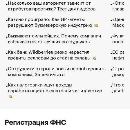
Насколько ваш авторитет зависит от
«От спо
атрибутов престижа? Тест для лидеров
глава к
Казино проиграло. Как ИИ-агенты
«Деньги
разрушают букмекерскую индустрию
Маск в 
Выживают сильнейших. Почему компании
Функции
избавляются от лучших сотрудников
основ э
Как банк Wildberries резко нарастил
ЕС раз
кредиты селлерам до атак на склады
нефти —
Сотрудники открыли новый способ вредить
Стресс 
компаниям. Зачем им это
доходов
Как налоговики ищут доходы
Что обв
неработающих покупателей яхт и квартир
для Tel
Регистрация ФНС