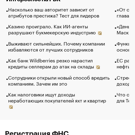
Насколько ваш авторитет зависит от
«От спо
атрибутов престижа? Тест для лидеров
глава к
Казино проиграло. Как ИИ-агенты
«Деньги
разрушают букмекерскую индустрию
Маск в 
Выживают сильнейших. Почему компании
Функции
избавляются от лучших сотрудников
основ э
Как банк Wildberries резко нарастил
ЕС раз
кредиты селлерам до атак на склады
нефти —
Сотрудники открыли новый способ вредить
Стресс 
компаниям. Зачем им это
доходов
Как налоговики ищут доходы
Что обв
неработающих покупателей яхт и квартир
для Tel
Регистрация ФНС