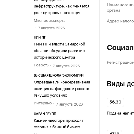
Наименование
инфраструктуре: как меняется
органа
роль цифровых платформ
Мнение эксперта
Адрес налого
7 августа 2026
НИИ ПГ
НИИ ПГ и власти Самарской
Социал
области обсудили развитие
исторического центра
Регистрацио
Новость
7 августа 2026
ВЫСШАЯ ШКОЛА ЭКОНОМИКИ
Оправдана ли консервативная
Виды д
позиция на фондовом рынке в
текущих условиях
Интервью
56.30
7 августа 2026
Подача напит
ЦАРАН ГРУПП
Какие инвесторы приходят
сегодня в банный бизнес
Интервью