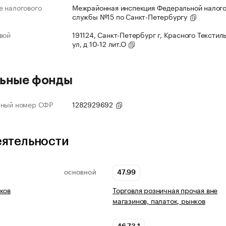
 налогового
Межрайонная инспекция Федеральной налог
службы №15 по Санкт-Петербургу
вой
191124, Санкт-Петербург г, Красного Текстил
ул, д 10-12 лит.О
ьные фонды
нный номер СФР
1282929692
еятельности
47.99
ОСНОВНОЙ
ков
Торговля розничная прочая вне
магазинов, палаток, рынков