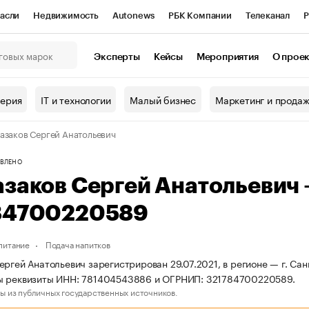
асли
Недвижимость
Autonews
РБК Компании
Телеканал
Р
К Курсы
РБК Life
Тренды
Визионеры
Национальные проекты
Эксперты
Кейсы
Мероприятия
О прое
онный клуб
Исследования
Кредитные рейтинги
Франшизы
Г
терия
IT и технологии
Малый бизнес
Маркетинг и прода
Проверка контрагентов
Политика
Экономика
Бизнес
азаков Сергей Анатольевич
ы
ВЛЕНО
азаков Сергей Анатольевич
84700220589
питание
Подача напитков
ергей Анатольевич зарегистрирован 29.07.2021, в регионе — г. Сан
ы реквизиты ИНН: 781404543886 и ОГРНИП: 321784700220589.
ы из публичных государственных источников.