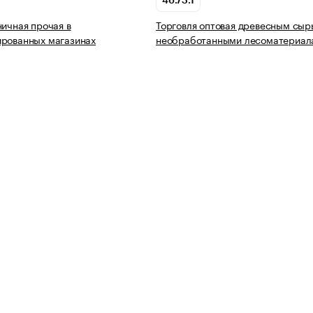
46.73.1
ничная прочая в
Торговля оптовая древесным сыр
ированных магазинах
необработанными лесоматериал