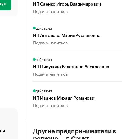
туп
ИП Саенко Игорь Владимирович
Подача напитков
ДЕЙСТВУЕТ
ИП Антонова Мария Руслановна
Подача напитков
ДЕЙСТВУЕТ
ИП Цикунова Валентина Алексеевна
Подача напитков
ДЕЙСТВУЕТ
ИП Иванов Михаил Романович
Подача напитков
ля
«От спорта тело стареет иначе». Как живет глава ко
Другие предприниматели в
создавшей GTA