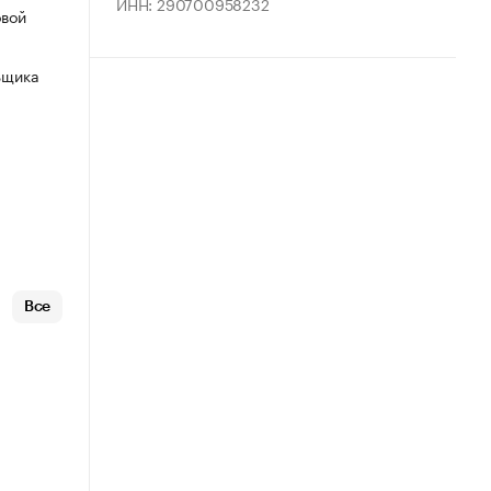
ИНН: 290700958232
овой
ьщика
Все