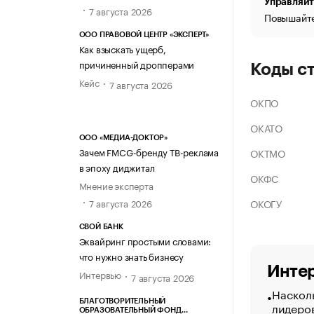
Управляйт
7 августа 2026
Повышайте
ООО ПРАВОВОЙ ЦЕНТР «ЭКСПЕРТ»
Как взыскать ущерб,
причиненный дропперами
Коды с
Кейс
7 августа 2026
ОКПО
ОКАТО
ООО «МЕДИА-ДОКТОР»
Зачем FMCG-бренду ТВ-реклама
ОКТМО
в эпоху диджитал
ОКФС
Мнение эксперта
ОКОГУ
7 августа 2026
СВОЙ БАНК
Эквайринг простыми словами:
что нужно знать бизнесу
Интер
Интервью
7 августа 2026
Насколь
БЛАГОТВОРИТЕЛЬНЫЙ
лидеро
ОБРАЗОВАТЕЛЬНЫЙ ФОНД