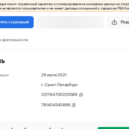
ия носит справочный характер и сгенерирована на основании данных из откр
 не является пользователем и не имеет деловых отношений с сервисом РБК Ко
Под
лять страницей
 деятельности
ль
ации
29 июля 2021
г. Санкт-Петербург
321784700220589
781404543886