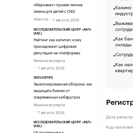
«МАРХАМАТ»
«Мархамат» провел летние
Казино
смены для детей с ОВЗ
индуст
Новость
7 августа 2026
Выжива
сотруд
ИССЛЕДОВАТЕЛЬСКИЙ ЦЕНТР «АБП»
(ABL)
Как бан
Рейтинг как капитал: кому
склады
принадлежит цифровая
репутация на платформах
Сотрудн
Мнение эксперта
Как нал
7 августа 2026
кварти
SERVICEPIPE
Эшелонированная оборона: как
защищать бизнес от
современных киберугроз
Регист
Мнение эксперта
7 августа 2026
Дата регистр
ИССЛЕДОВАТЕЛЬСКИЙ ЦЕНТР «АБП»
Код налогово
(ABL)
От посредника к