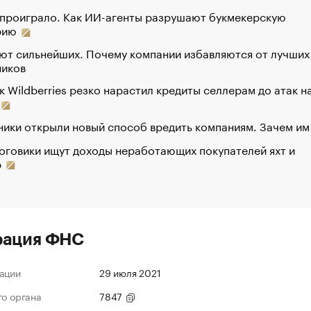
 проиграло. Как ИИ-агенты разрушают букмекерскую
рию
ют сильнейших. Почему компании избавляются от лучших
ников
к Wildberries резко нарастил кредиты селлерам до атак н
ики открыли новый способ вредить компаниям. Зачем им
оговики ищут доходы неработающих покупателей яхт и
р
рация ФНС
ации
29 июля 2021
го органа
7847