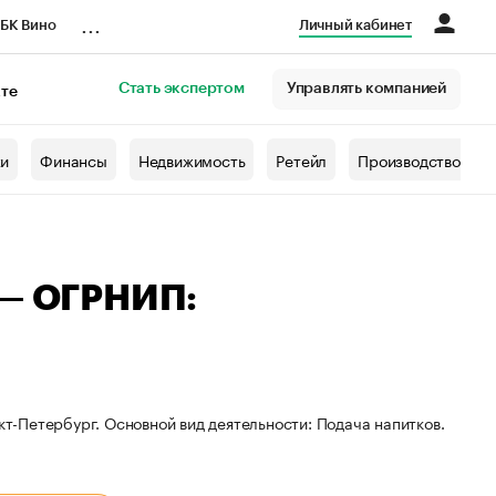
...
БК Вино
Личный кабинет
Стать экспертом
Управлять компанией
кте
азета
жи
Финансы
Недвижимость
Ретейл
Производство
 — ОГРНИП:
кт-Петербург. Основной вид деятельности: Подача напитков.