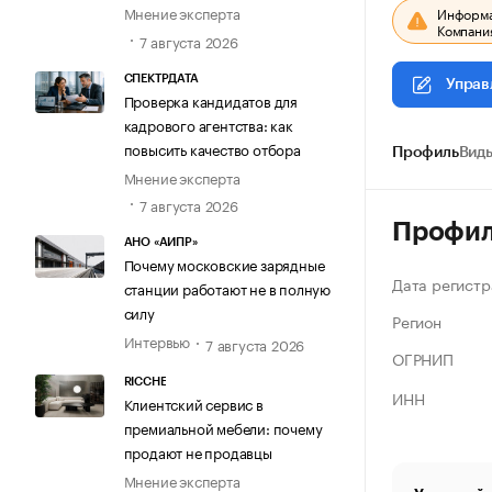
Мнение эксперта
Информац
Компания
7 августа 2026
СПЕКТРДАТА
Управ
Проверка кандидатов для
кадрового агентства: как
повысить качество отбора
Профиль
Виды
Мнение эксперта
7 августа 2026
Профи
АНО «АИПР»
Почему московские зарядные
Дата регистр
станции работают не в полную
силу
Регион
Интервью
7 августа 2026
ОГРНИП
RICCHE
ИНН
Клиентский сервис в
премиальной мебели: почему
продают не продавцы
Мнение эксперта