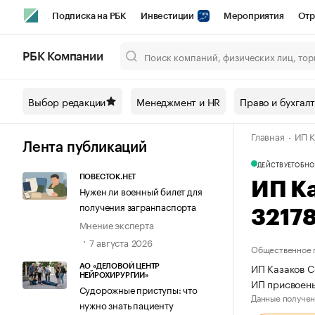
Подписка на РБК
Инвестиции
Мероприятия
Отр
Спорт
Школа управления РБК
РБК Образование
РБ
РБК Компании
Город
Стиль
Крипто
РБК Бизнес-среда
Дискусси
Выбор редакции
Менеджмент и HR
Право и бухгал
Спецпроекты СПб
Конференции СПб
Спецпроекты
Главная
ИП К
Технологии и медиа
Финансы
Рынок наличной валют
Лента публикаций
ДЕЙСТВУЕТ
ОБНО
ПОВЕСТОК.НЕТ
ИП К
Нужен ли военный билет для
получения загранпаспорта
3217
Мнение эксперта
7 августа 2026
Общественное 
ИП Казаков С
АО «ДЕЛОВОЙ ЦЕНТР
НЕЙРОХИРУРГИИ»
ИП присвоен
Судорожные приступы: что
Данные получен
нужно знать пациенту