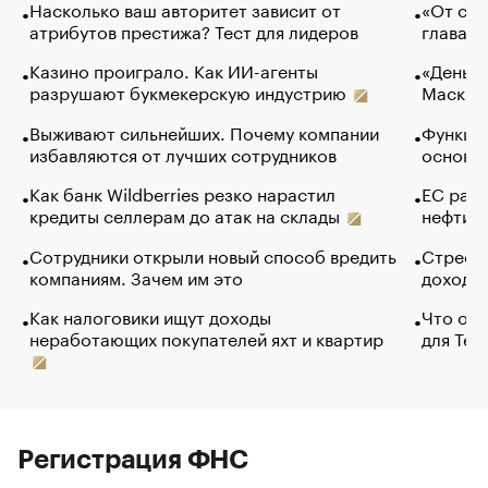
Насколько ваш авторитет зависит от
«От спо
атрибутов престижа? Тест для лидеров
глава к
Казино проиграло. Как ИИ-агенты
«Деньги
разрушают букмекерскую индустрию
Маск в 
Выживают сильнейших. Почему компании
Функции
избавляются от лучших сотрудников
основ э
Как банк Wildberries резко нарастил
ЕС раз
кредиты селлерам до атак на склады
нефти —
Сотрудники открыли новый способ вредить
Стресс 
компаниям. Зачем им это
доходов
Как налоговики ищут доходы
Что обв
неработающих покупателей яхт и квартир
для Tel
Регистрация ФНС