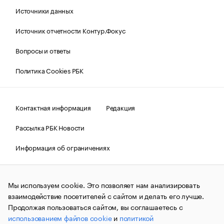
Источники данных
Источник отчетности Контур.Фокус
Вопросы и ответы
Политика Cookies РБК
Контактная информация
Редакция
Рассылка РБК Новости
Информация об ограничениях
Правовая информация
О соблюдении авторских прав
Мы используем cookie. Это позволяет нам анализировать
© АО «РОСБИЗНЕСКОНСАЛТИНГ»,
1995–2026.
Сообщения
и материалы информационного агентства «РБК»
взаимодействие посетителей с сайтом и делать его лучше.
(зарегистрировано Федеральной службой по надзору в сфере
Продолжая пользоваться сайтом, вы соглашаетесь с
связи, информационных технологий и массовых
использованием файлов cookie
и
политикой
коммуникаций (Роскомнадзор) 09.12.2015 за номером ИА