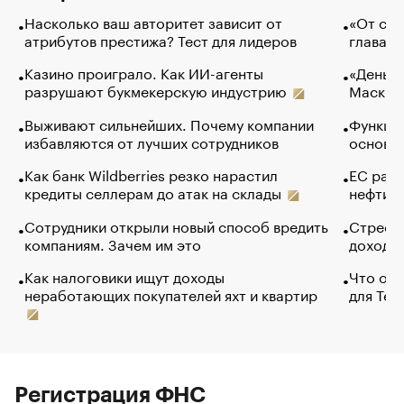
Насколько ваш авторитет зависит от
«От спо
атрибутов престижа? Тест для лидеров
глава к
Казино проиграло. Как ИИ-агенты
«Деньги
разрушают букмекерскую индустрию
Маск в 
Выживают сильнейших. Почему компании
Функции
избавляются от лучших сотрудников
основ э
Как банк Wildberries резко нарастил
ЕС раз
кредиты селлерам до атак на склады
нефти —
Сотрудники открыли новый способ вредить
Стресс 
компаниям. Зачем им это
доходов
Как налоговики ищут доходы
Что обв
неработающих покупателей яхт и квартир
для Tel
Регистрация ФНС