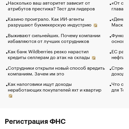
Насколько ваш авторитет зависит от
«От спо
атрибутов престижа? Тест для лидеров
глава к
Казино проиграло. Как ИИ-агенты
«Деньги
разрушают букмекерскую индустрию
Маск в 
Выживают сильнейших. Почему компании
Функции
избавляются от лучших сотрудников
основ э
Как банк Wildberries резко нарастил
ЕС раз
кредиты селлерам до атак на склады
нефти —
Сотрудники открыли новый способ вредить
Стресс 
компаниям. Зачем им это
доходов
Как налоговики ищут доходы
Что обв
неработающих покупателей яхт и квартир
для Tel
Регистрация ФНС