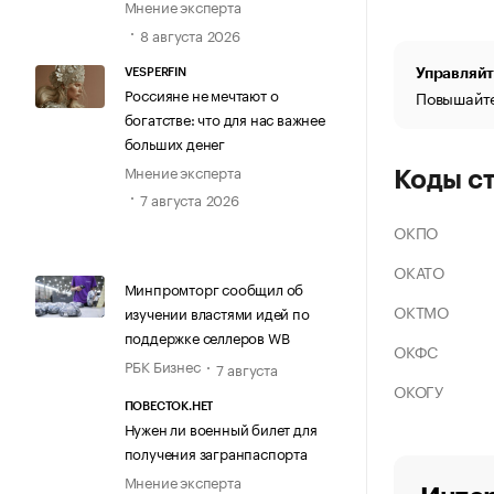
Мнение эксперта
8 августа 2026
Управляйт
VESPERFIN
Россияне не мечтают о
Повышайте
богатстве: что для нас важнее
больших денег
Мнение эксперта
Коды с
7 августа 2026
ОКПО
ОКАТО
Минпромторг сообщил об
ОКТМО
изучении властями идей по
поддержке селлеров WB
ОКФС
РБК Бизнес
7 августа
ОКОГУ
ПОВЕСТОК.НЕТ
Нужен ли военный билет для
получения загранпаспорта
Мнение эксперта