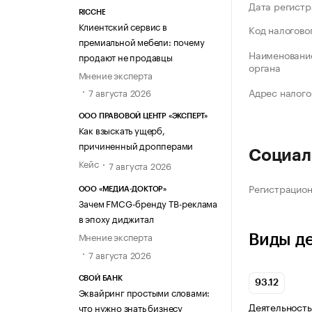
Дата регистр
RICCHE
Клиентский сервис в
Код налогово
премиальной мебели: почему
Наименование
продают не продавцы
органа
Мнение эксперта
Адрес налого
7 августа 2026
ООО ПРАВОВОЙ ЦЕНТР «ЭКСПЕРТ»
Как взыскать ущерб,
причиненный дропперами
Социал
Кейс
7 августа 2026
Регистрацио
ООО «МЕДИА-ДОКТОР»
Зачем FMCG-бренду ТВ-реклама
в эпоху диджитал
Мнение эксперта
Виды д
7 августа 2026
СВОЙ БАНК
93.12
Эквайринг простыми словами:
Деятельность
что нужно знать бизнесу