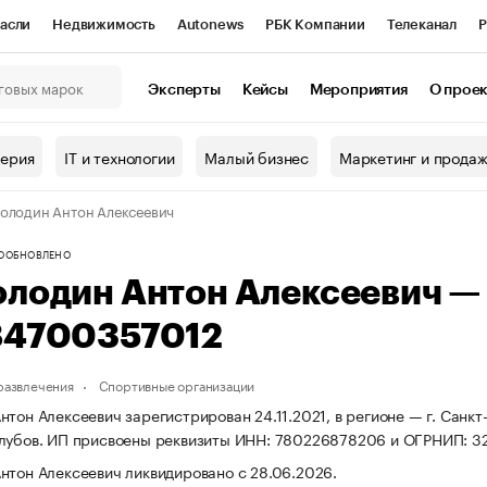
асли
Недвижимость
Autonews
РБК Компании
Телеканал
Р
К Курсы
РБК Life
Тренды
Визионеры
Национальные проекты
Эксперты
Кейсы
Мероприятия
О прое
онный клуб
Исследования
Кредитные рейтинги
Франшизы
Г
терия
IT и технологии
Малый бизнес
Маркетинг и прода
Проверка контрагентов
Политика
Экономика
Бизнес
олодин Антон Алексеевич
ы
О
ОБНОВЛЕНО
олодин Антон Алексеевич 
84700357012
 развлечения
Спортивные организации
нтон Алексеевич зарегистрирован 24.11.2021, в регионе — г. Санкт
лубов. ИП присвоены реквизиты ИНН: 780226878206 и ОГРНИП: 3
нтон Алексеевич ликвидировано с 28.06.2026.