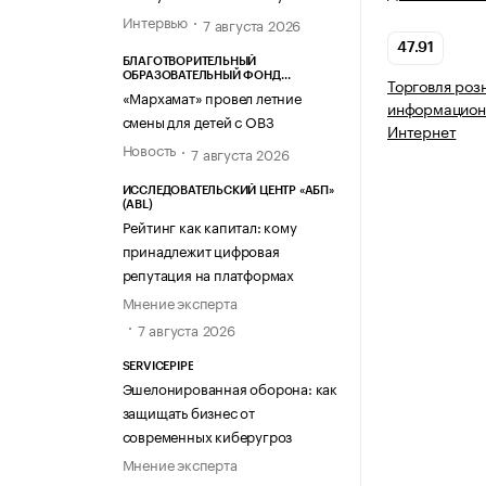
Интервью
7 августа 2026
47.91
БЛАГОТВОРИТЕЛЬНЫЙ
ОБРАЗОВАТЕЛЬНЫЙ ФОНД
Торговля роз
«МАРХАМАТ»
«Мархамат» провел летние
информацион
смены для детей с ОВЗ
Интернет
Новость
7 августа 2026
ИССЛЕДОВАТЕЛЬСКИЙ ЦЕНТР «АБП»
(ABL)
Рейтинг как капитал: кому
принадлежит цифровая
репутация на платформах
Мнение эксперта
7 августа 2026
SERVICEPIPE
Эшелонированная оборона: как
защищать бизнес от
современных киберугроз
Мнение эксперта