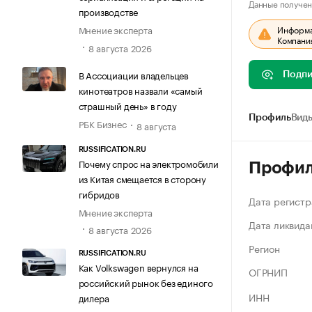
Данные получен
производстве
Информац
Мнение эксперта
Компания
8 августа 2026
В Ассоциации владельцев
Подпи
кинотеатров назвали «самый
страшный день» в году
Профиль
Виды
РБК Бизнес
8 августа
RUSSIFICATION.RU
Почему спрос на электромобили
Профи
из Китая смещается в сторону
гибридов
Дата регистр
Мнение эксперта
Дата ликвида
8 августа 2026
Регион
RUSSIFICATION.RU
Как Volkswagen вернулся на
ОГРНИП
российский рынок без единого
ИНН
дилера