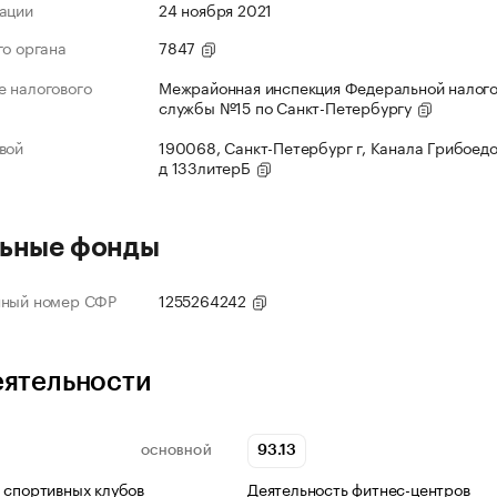
ации
24 ноября 2021
го органа
7847
 налогового
Межрайонная инспекция Федеральной налог
службы №15 по Санкт-Петербургу
вой
190068, Санкт-Петербург г, Канала Грибоедо
д 133литерБ
ьные фонды
нный номер СФР
1255264242
еятельности
93.13
ОСНОВНОЙ
 спортивных клубов
Деятельность фитнес-центров