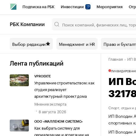
Подписка на РБК
Инвестиции
Мероприятия
Отр
Спорт
Школа управления РБК
РБК Образование
РБ
РБК Компании
Город
Стиль
Крипто
РБК Бизнес-среда
Дискусси
Выбор редакции
Менеджмент и HR
Право и бухгал
Спецпроекты СПб
Конференции СПб
Спецпроекты
Главная
ИП В
Технологии и медиа
Финансы
Рынок наличной валют
Лента публикаций
ЛИКВИДИРОВАН
VPROEKTE
ИП В
Управление строительством: как
студия реализует
3217
архитектурный проект дома
Мнение эксперта
Спорт, отдых и
8 августа 2026
ИП Володин А
спортивных к
ООО «МАЛЛЕНОМ СИСТЕМС»
Как выбрать систему для
ИП Володин А
сериализации и агрегации на