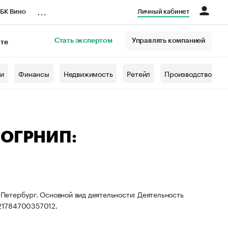
...
БК Вино
Личный кабинет
Стать экспертом
Управлять компанией
кте
азета
жи
Финансы
Недвижимость
Ретейл
Производство
— ОГРНИП:
-Петербург. Основной вид деятельности: Деятельность
21784700357012.