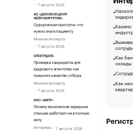
Интер
7 августа 2026
Насколь
лидеро
АО «ДЕЛОВОЙ ЦЕНТР
НЕЙРОХИРУРГИИ»
Судорожные приступы: что
Казино
нужно знать пациенту
индуст
Мнение эксперта
Выжива
7 августа 2026
сотруд
Как бан
СПЕКТРДАТА
Проверка кандидатов для
склады
кадрового агентства: как
Сотрудн
повысить качество отбора
Как нал
Мнение эксперта
кварти
7 августа 2026
АНО «АИПР»
Почему московские зарядные
станции работают не в полную
силу
Регист
Интервью
7 августа 2026