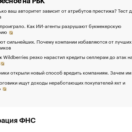
есное на РБК
ко ваш авторитет зависит от атрибутов престижа? Тест д
в
 проиграло. Как ИИ-агенты разрушают букмекерскую
рию
ют сильнейших. Почему компании избавляются от лучших
ников
к Wildberries резко нарастил кредиты селлерам до атак н
ики открыли новый способ вредить компаниям. Зачем им
оговики ищут доходы неработающих покупателей яхт и
р
рация ФНС