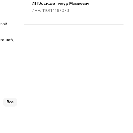
ИП Зосидзе Тимур Мамиевич
ИНН: 110114167073
овой
ва наб,
Все