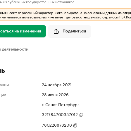
ы из публичных государственных источников.
ия носит справочный характер и сгенерирована на основании данных из откр
 не является пользователем и не имеет деловых отношений с сервисом РБК Ко
саться на изменения
Поделиться
 деятельности
ль
ации
24 ноября 2021
ции
28 июня 2026
г. Санкт-Петербург
321784700357012
780226878206