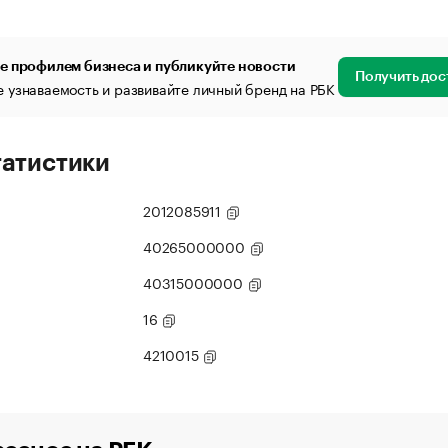
е профилем бизнеса и публикуйте новости
Получить дос
 узнаваемость и развивайте личный бренд на РБК
татистики
2012085911
40265000000
40315000000
16
4210015