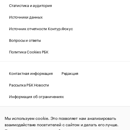
Статистика и аудитория
Источники данных
Источник отчетности Контур.Фокус
Вопросы и ответы
Политика Cookies РБК
Контактная информация
Редакция
Рассылка РБК Новости
Информация об ограничениях
Правовая информация
О соблюдении авторских прав
Мы используем cookie. Это позволяет нам анализировать
© АО «РОСБИЗНЕСКОНСАЛТИНГ»,
1995–2026.
Сообщения
и материалы информационного агентства «РБК»
взаимодействие посетителей с сайтом и делать его лучше.
(зарегистрировано Федеральной службой по надзору в сфере