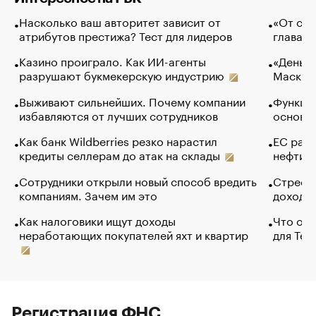
Насколько ваш авторитет зависит от
«От спо
атрибутов престижа? Тест для лидеров
глава к
Казино проиграло. Как ИИ-агенты
«Деньги
разрушают букмекерскую индустрию
Маск в 
Выживают сильнейших. Почему компании
Функции
избавляются от лучших сотрудников
основ э
Как банк Wildberries резко нарастил
ЕС раз
кредиты селлерам до атак на склады
нефти —
Сотрудники открыли новый способ вредить
Стресс 
компаниям. Зачем им это
доходов
Как налоговики ищут доходы
Что обв
неработающих покупателей яхт и квартир
для Tel
Регистрация ФНС