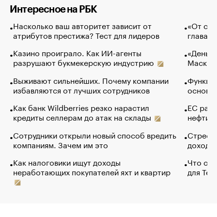
Интересное на РБК
Насколько ваш авторитет зависит от
«От спо
атрибутов престижа? Тест для лидеров
глава к
Казино проиграло. Как ИИ-агенты
«Деньги
разрушают букмекерскую индустрию
Маск в 
Выживают сильнейших. Почему компании
Функции
избавляются от лучших сотрудников
основ э
Как банк Wildberries резко нарастил
ЕС раз
кредиты селлерам до атак на склады
нефти —
Сотрудники открыли новый способ вредить
Стресс 
компаниям. Зачем им это
доходов
Как налоговики ищут доходы
Что обв
неработающих покупателей яхт и квартир
для Tel