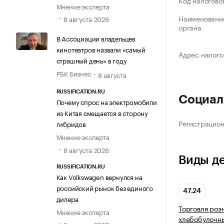
Код налогово
Мнение эксперта
Наименование
8 августа 2026
органа
В Ассоциации владельцев
кинотеатров назвали «самый
Адрес налого
страшный день» в году
РБК Бизнес
8 августа
RUSSIFICATION.RU
Социал
Почему спрос на электромобили
из Китая смещается в сторону
Регистрацио
гибридов
Мнение эксперта
8 августа 2026
Виды д
RUSSIFICATION.RU
Как Volkswagen вернулся на
российский рынок без единого
47.24
дилера
Торговля роз
Мнение эксперта
хлебобулочн