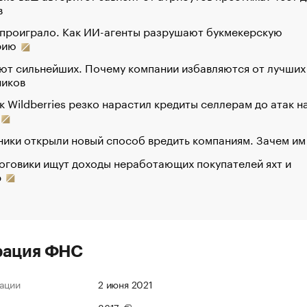
в
 проиграло. Как ИИ-агенты разрушают букмекерскую
рию
ют сильнейших. Почему компании избавляются от лучших
ников
к Wildberries резко нарастил кредиты селлерам до атак н
ики открыли новый способ вредить компаниям. Зачем им
оговики ищут доходы неработающих покупателей яхт и
р
рация ФНС
ации
2 июня 2021