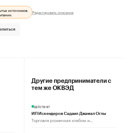
ытых источников.
Редактировать описание
мпании.
елиться
Другие предприниматели с
тем же ОКВЭД
ДЕЙСТВУЕТ
ИП Искендеров Садаил Джамал Оглы
Торговля розничная хлебом и...