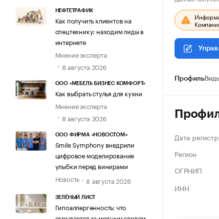
НЕФТЕТРАФИК
Информац
Как получить клиентов на
Компания
спецтехнику: находим лиды в
интернете
Управ
Мнение эксперта
8 августа 2026
Профиль
Виды
ООО «МЕБЕЛЬ БИЗНЕС КОМФОРТ»
Как выбрать стулья для кухни
Мнение эксперта
Профи
8 августа 2026
Дата регистр
ООО ФИРМА «НОВОСТОМ»
Smile Symphony внедрили
Регион
цифровое моделирование
улыбки перед винирами
ОГРНИП
Новость
8 августа 2026
ИНН
ЗЕЛЁНЫЙ ЛИСТ
Гипоаллергенность: что
скрывается за модным словом