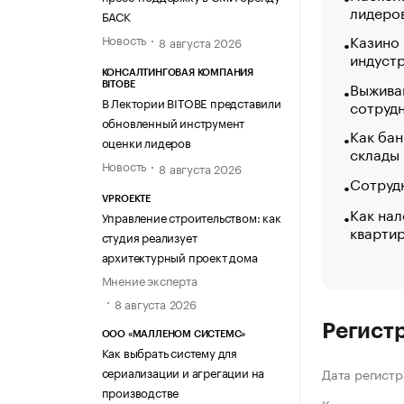
лидеро
БАСК
Казино
Новость
8 августа 2026
индуст
КОНСАЛТИНГОВАЯ КОМПАНИЯ
Выжива
BITOBE
В Лектории BITOBE представили
сотруд
обновленный инструмент
Как бан
оценки лидеров
склады
Новость
8 августа 2026
Сотрудн
VPROEKTE
Как нал
Управление строительством: как
кварти
студия реализует
архитектурный проект дома
Мнение эксперта
8 августа 2026
Регист
ООО «МАЛЛЕНОМ СИСТЕМС»
Как выбрать систему для
сериализации и агрегации на
Дата регистр
производстве