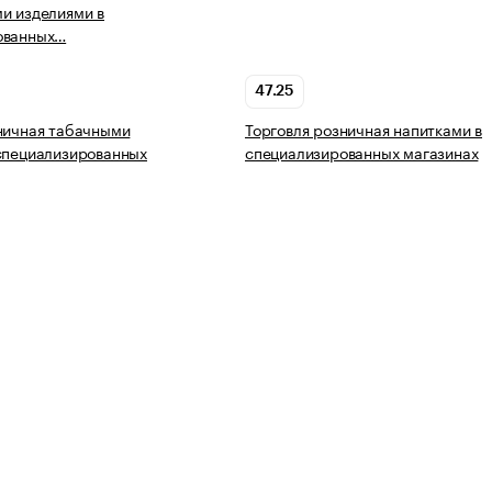
и изделиями в
ованных…
47.25
ничная табачными
Торговля розничная напитками в
специализированных
специализированных магазинах