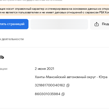
ия носит справочный характер и сгенерирована на основании данных из откр
 не является пользователем и не имеет деловых отношений с сервисом РБК Ко
Под
лять страницей
 деятельности
ль
ации
2 июня 2021
Ханты-Мансийский автономный округ - Югра
321861700040162
860301035984