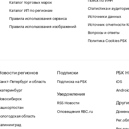
Каталог торговых марок
Статистика и аудитори
Каталог ИП по регионам
Источники данных
Правила использования сервиса
Источник отчетности 
Правила использования изображений
Вопросы и ответы
Политика Cookies РБК
Новости регионов
Подписки
РБК Н
анкт-Петербург и область
Подписка на РБК
iOS
катеринбург
Androi
Уведомления
Новосибирск
Други
RSS Новости
Башкортостан
Оповещения RBC.ru
Домены
ологодская область
Рег.об
Калининград
Рег.ре