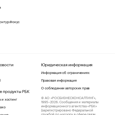
я
Контур.Фокус
овости
Юридическая информация
Информация об ограничениях
d
Правовая информация
О соблюдении авторских прав
е продукты РБК
© АО «РОСБИЗНЕСКОНСАЛТИНГ»,
 и хостинг
1995–2026.
Сообщения и материалы
информационного агентства «РБК»
лако
(зарегистрировано Федеральной
службой по надзору в сфере связи,
шения