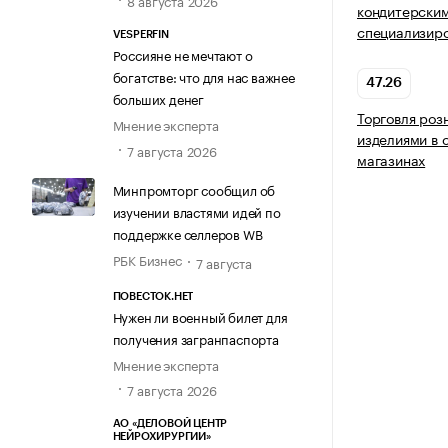
8 августа 2026
кондитерским
специализир
VESPERFIN
Россияне не мечтают о
богатстве: что для нас важнее
47.26
больших денег
Торговля роз
Мнение эксперта
изделиями в 
7 августа 2026
магазинах
Минпромторг сообщил об
изучении властями идей по
поддержке селлеров WB
РБК Бизнес
7 августа
ПОВЕСТОК.НЕТ
Нужен ли военный билет для
получения загранпаспорта
Мнение эксперта
7 августа 2026
АО «ДЕЛОВОЙ ЦЕНТР
НЕЙРОХИРУРГИИ»