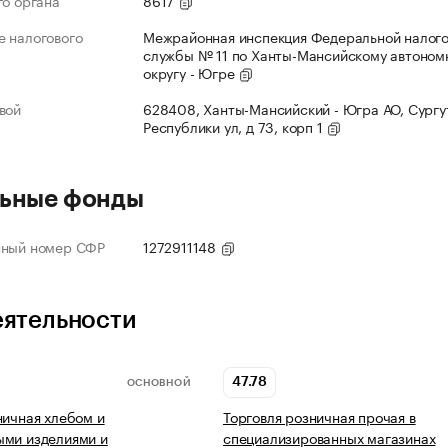
го органа
8617
 налогового
Межрайонная инспекция Федеральной налог
службы № 11 по Ханты-Мансийскому автоном
округу - Югре
вой
628408, Ханты-Мансийский - Югра АО, Сургут
Республики ул, д 73, корп 1
ьные фонды
нный номер СФР
1272911148
еятельности
47.78
ОСНОВНОЙ
ничная хлебом и
Торговля розничная прочая в
ыми изделиями и
специализированных магазинах