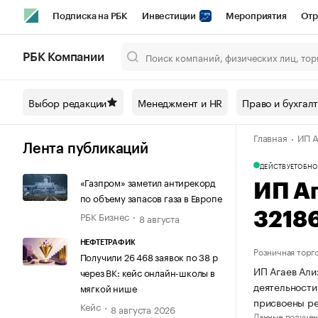
Подписка на РБК
Инвестиции
Мероприятия
Отр
Спорт
Школа управления РБК
РБК Образование
РБ
РБК Компании
Город
Стиль
Крипто
РБК Бизнес-среда
Дискусси
Выбор редакции
Менеджмент и HR
Право и бухгал
Спецпроекты СПб
Конференции СПб
Спецпроекты
Главная
ИП А
Технологии и медиа
Финансы
Рынок наличной валют
Лента публикаций
ДЕЙСТВУЕТ
ОБНО
«Газпром» заметил антирекорд
ИП А
по объему запасов газа в Европе
РБК Бизнес
3218
8 августа
НЕФТЕТРАФИК
Розничная торг
Получили 26 468 заявок по 38 р
ИП Агаев Али
через ВК: кейс онлайн-школы в
деятельности
мягкой нише
присвоены р
Кейс
8 августа 2026
Данные получен