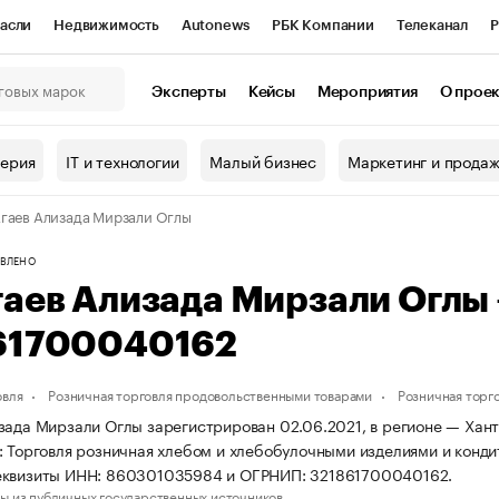
асли
Недвижимость
Autonews
РБК Компании
Телеканал
Р
К Курсы
РБК Life
Тренды
Визионеры
Национальные проекты
Эксперты
Кейсы
Мероприятия
О прое
онный клуб
Исследования
Кредитные рейтинги
Франшизы
Г
терия
IT и технологии
Малый бизнес
Маркетинг и прода
Проверка контрагентов
Политика
Экономика
Бизнес
гаев Ализада Мирзали Оглы
ы
ВЛЕНО
гаев Ализада Мирзали Оглы
61700040162
овля
Розничная торговля продовольственными товарами
Розничная торг
зада Мирзали Оглы зарегистрирован 02.06.2021, в регионе — Хан
: Торговля розничная хлебом и хлебобулочными изделиями и конд
еквизиты ИНН: 860301035984 и ОГРНИП: 321861700040162.
ы из публичных государственных источников.