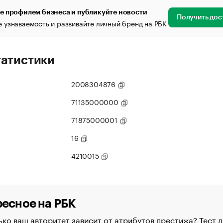
е профилем бизнеса и публикуйте новости
Получить дос
 узнаваемость и развивайте личный бренд на РБК
татистики
2008304876
71135000000
71875000001
16
4210015
есное на РБК
ко ваш авторитет зависит от атрибутов престижа? Тест д