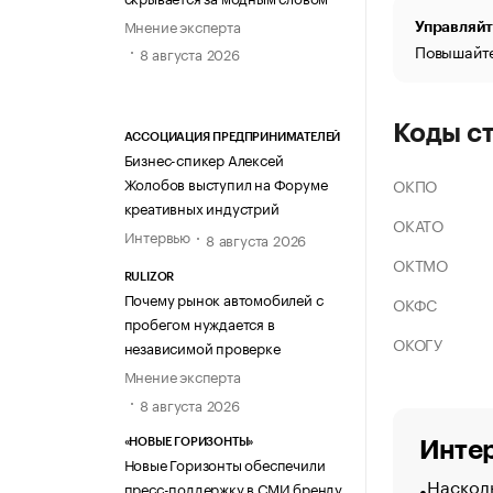
Мнение эксперта
Управляйт
Повышайте
8 августа 2026
Коды с
АССОЦИАЦИЯ ПРЕДПРИНИМАТЕЛЕЙ
Бизнес-спикер Алексей
Жолобов выступил на Форуме
ОКПО
креативных индустрий
ОКАТО
Интервью
8 августа 2026
ОКТМО
RULIZOR
Почему рынок автомобилей с
ОКФС
пробегом нуждается в
ОКОГУ
независимой проверке
Мнение эксперта
8 августа 2026
«НОВЫЕ ГОРИЗОНТЫ»
Интер
Новые Горизонты обеспечили
Насколь
пресс-поддержку в СМИ бренду