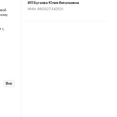
ИП Бугаева Юлия Витальевна
ИНН: 860327342531
овой
ному
 г,
Все