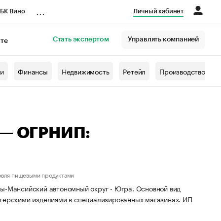
...
БК Вино
Личный кабинет
Стать экспертом
Управлять компанией
кте
азета
жи
Финансы
Недвижимость
Ретейл
Производство
 — ОГРНИП:
овля пищевыми продуктами
ты-Мансийский автономный округ - Югра. Основной вид
итерскими изделиями в специализированных магазинах. ИП