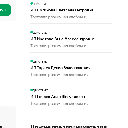
ДЕЙСТВУЕТ
туп
ИП Логинова Светлана Петровна
Торговля розничная хлебом и...
ДЕЙСТВУЕТ
ИП Изотова Анна Александровна
Торговля розничная хлебом и...
ДЕЙСТВУЕТ
ИП Тадаев Денис Вячеславович
Торговля розничная хлебом и...
ДЕЙСТВУЕТ
ИП Гочаев Анар Физулиевич
Торговля розничная хлебом и...
ля
«От спорта тело стареет иначе». Как живет глава ко
Другие предприниматели в