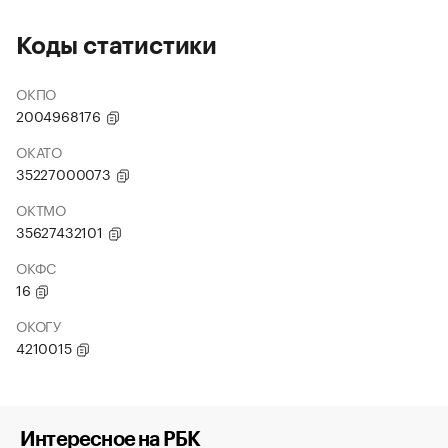
Коды статистики
ОКПО
2004968176
ОКАТО
35227000073
ОКТМО
35627432101
ОКФС
16
ОКОГУ
4210015
Интересное на РБК