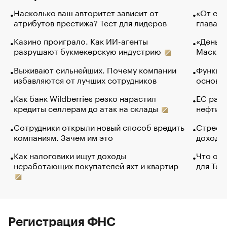
Насколько ваш авторитет зависит от
«От спо
атрибутов престижа? Тест для лидеров
глава к
Казино проиграло. Как ИИ-агенты
«Деньги
разрушают букмекерскую индустрию
Маск в 
Выживают сильнейших. Почему компании
Функции
избавляются от лучших сотрудников
основ э
Как банк Wildberries резко нарастил
ЕС раз
кредиты селлерам до атак на склады
нефти —
Сотрудники открыли новый способ вредить
Стресс 
компаниям. Зачем им это
доходов
Как налоговики ищут доходы
Что обв
неработающих покупателей яхт и квартир
для Tel
Регистрация ФНС