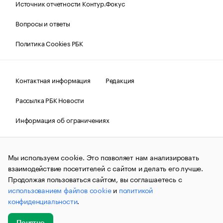
Источник отчетности Контур.Фокус
Вопросы и ответы
Политика Cookies РБК
Контактная информация
Редакция
Рассылка РБК Новости
Информация об ограничениях
Правовая информация
О соблюдении авторских прав
Мы используем cookie. Это позволяет нам анализировать
© АО «РОСБИЗНЕСКОНСАЛТИНГ»,
1995–2026.
Сообщения
и материалы информационного агентства «РБК»
взаимодействие посетителей с сайтом и делать его лучше.
(зарегистрировано Федеральной службой по надзору в сфере
Продолжая пользоваться сайтом, вы соглашаетесь с
связи, информационных технологий и массовых
использованием файлов cookie
и
политикой
коммуникаций (Роскомнадзор) 09.12.2015 за номером ИА
№ФС77-63848) сопровождаются пометкой «РБК». Отдельные
конфиденциальности
.
публикации могут содержать информацию,
не предназначенную для пользователей
до 18 лет.
companycardsfeedback@rbc.ru