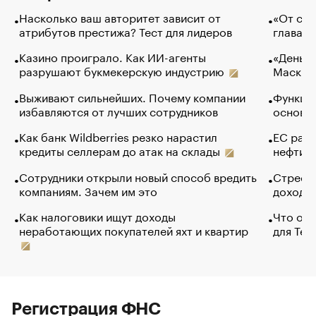
Насколько ваш авторитет зависит от
«От спо
атрибутов престижа? Тест для лидеров
глава к
Казино проиграло. Как ИИ-агенты
«Деньги
разрушают букмекерскую индустрию
Маск в 
Выживают сильнейших. Почему компании
Функции
избавляются от лучших сотрудников
основ э
Как банк Wildberries резко нарастил
ЕС раз
кредиты селлерам до атак на склады
нефти —
Сотрудники открыли новый способ вредить
Стресс 
компаниям. Зачем им это
доходов
Как налоговики ищут доходы
Что обв
неработающих покупателей яхт и квартир
для Tel
Регистрация ФНС