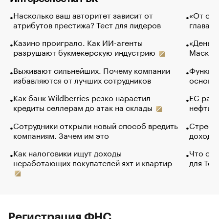
Насколько ваш авторитет зависит от
«От спо
атрибутов престижа? Тест для лидеров
глава к
Казино проиграло. Как ИИ-агенты
«Деньги
разрушают букмекерскую индустрию
Маск в 
Выживают сильнейших. Почему компании
Функции
избавляются от лучших сотрудников
основ э
Как банк Wildberries резко нарастил
ЕС раз
кредиты селлерам до атак на склады
нефти —
Сотрудники открыли новый способ вредить
Стресс 
компаниям. Зачем им это
доходов
Как налоговики ищут доходы
Что обв
неработающих покупателей яхт и квартир
для Tel
Регистрация ФНС