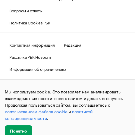
Вопросы и ответы
Политика Cookies РБК
Контактная информация
Редакция
Рассылка РБК Новости
Информация об ограничениях
Правовая информация
О соблюдении авторских прав
Мы используем cookie. Это позволяет нам анализировать
© АО «РОСБИЗНЕСКОНСАЛТИНГ»,
1995–2026.
Сообщения
и материалы информационного агентства «РБК»
взаимодействие посетителей с сайтом и делать его лучше.
(зарегистрировано Федеральной службой по надзору в сфере
Продолжая пользоваться сайтом, вы соглашаетесь с
связи, информационных технологий и массовых
использованием файлов cookie
и
политикой
коммуникаций (Роскомнадзор) 09.12.2015 за номером ИА
№ФС77-63848) сопровождаются пометкой «РБК». Отдельные
конфиденциальности
.
публикации могут содержать информацию,
не предназначенную для пользователей
до 18 лет.
companycardsfeedback@rbc.ru
Понятно