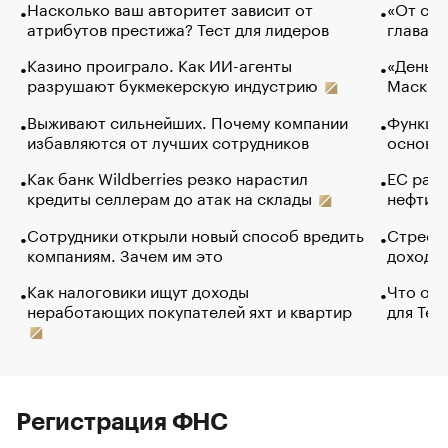
Насколько ваш авторитет зависит от
«От спо
атрибутов престижа? Тест для лидеров
глава к
Казино проиграло. Как ИИ-агенты
«Деньги
разрушают букмекерскую индустрию
Маск в 
Выживают сильнейших. Почему компании
Функции
избавляются от лучших сотрудников
основ э
Как банк Wildberries резко нарастил
ЕС раз
кредиты селлерам до атак на склады
нефти —
Сотрудники открыли новый способ вредить
Стресс 
компаниям. Зачем им это
доходов
Как налоговики ищут доходы
Что обв
неработающих покупателей яхт и квартир
для Tel
Регистрация ФНС