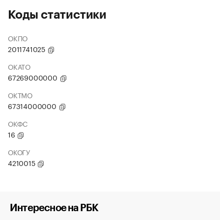
Коды статистики
ОКПО
2011741025
ОКАТО
67269000000
ОКТМО
67314000000
ОКФС
16
ОКОГУ
4210015
Интересное на РБК