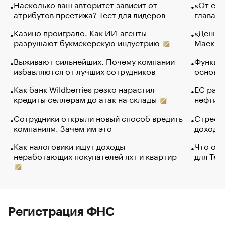
Насколько ваш авторитет зависит от
«От спо
атрибутов престижа? Тест для лидеров
глава к
Казино проиграло. Как ИИ-агенты
«Деньги
разрушают букмекерскую индустрию
Маск в 
Выживают сильнейших. Почему компании
Функции
избавляются от лучших сотрудников
основ э
Как банк Wildberries резко нарастил
ЕС раз
кредиты селлерам до атак на склады
нефти —
Сотрудники открыли новый способ вредить
Стресс 
компаниям. Зачем им это
доходов
Как налоговики ищут доходы
Что обв
неработающих покупателей яхт и квартир
для Tel
Регистрация ФНС