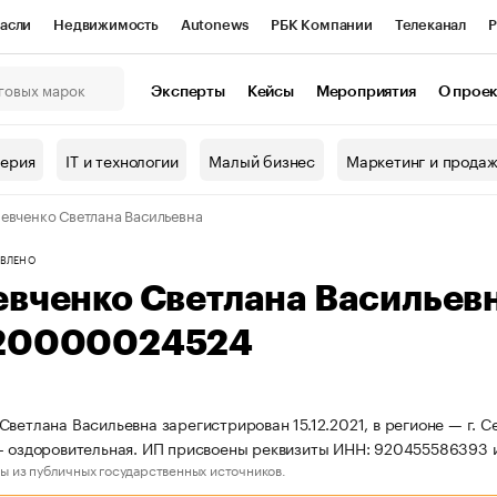
асли
Недвижимость
Autonews
РБК Компании
Телеканал
Р
К Курсы
РБК Life
Тренды
Визионеры
Национальные проекты
Эксперты
Кейсы
Мероприятия
О прое
онный клуб
Исследования
Кредитные рейтинги
Франшизы
Г
терия
IT и технологии
Малый бизнес
Маркетинг и прода
Проверка контрагентов
Политика
Экономика
Бизнес
евченко Светлана Васильевна
ы
ВЛЕНО
евченко Светлана Васильев
20000024524
Светлана Васильевна зарегистрирован 15.12.2021, в регионе — г. С
- оздоровительная. ИП присвоены реквизиты ИНН: 920455586393
ы из публичных государственных источников.