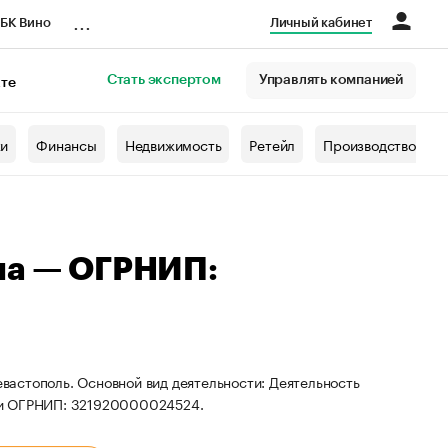
...
БК Вино
Личный кабинет
Стать экспертом
Управлять компанией
кте
азета
жи
Финансы
Недвижимость
Ретейл
Производство
на — ОГРНИП:
евастополь. Основной вид деятельности: Деятельность
 и ОГРНИП: 321920000024524.