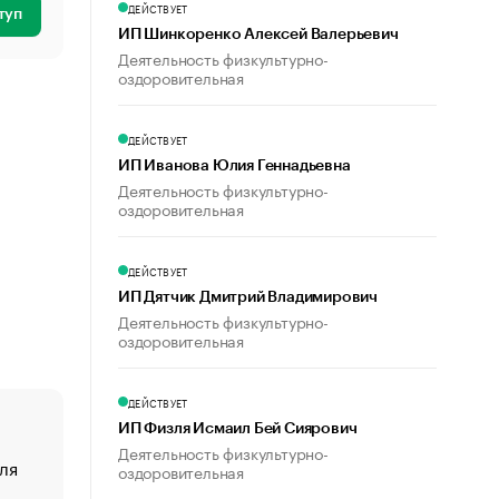
ДЕЙСТВУЕТ
туп
ИП Шинкоренко Алексей Валерьевич
Деятельность физкультурно-
оздоровительная
ДЕЙСТВУЕТ
ИП Иванова Юлия Геннадьевна
Деятельность физкультурно-
оздоровительная
ДЕЙСТВУЕТ
ИП Дятчик Дмитрий Владимирович
Деятельность физкультурно-
оздоровительная
ДЕЙСТВУЕТ
ИП Физля Исмаил Бей Сиярович
Деятельность физкультурно-
ля
«От спорта тело стареет иначе». Как живет глава ко
оздоровительная
создавшей GTA