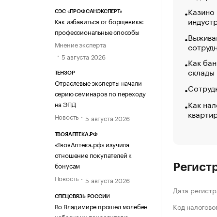
Казино
СЭС «ПРОФСАНЭКСПЕРТ»
индуст
Как избавиться от борщевика:
профессиональные способы
Выжива
Мнение эксперта
сотруд
5 августа 2026
Как бан
склады
ТЕНЗОР
Отраслевые эксперты начали
Сотрудн
серию семинаров по переходу
Как нал
на ЭПД
кварти
Новость
5 августа 2026
ТВОЯАПТЕКА.РФ
«ТвояАптека.рф» изучила
отношение покупателей к
бонусам
Регист
Новость
5 августа 2026
Дата регистр
СПЕЦСВЯЗЬ РОССИИ
Во Владимире прошел молебен
Код налогово
небесному покровителю