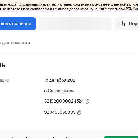
ия носит справочный характер и сгенерирована на основании данных из откр
 не является пользователем и не имеет деловых отношений с сервисом РБК Ко
Под
лять страницей
 деятельности
ль
ации
15 декабря 2021
г. Севастополь
321920000024524
920455586393