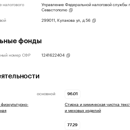
 налогового
Управление Федеральной налоговой службы п
Севастополю
вой
299011, Кулакова ул, д 56
ьные фонды
нный номер СФР
1241622404
еятельности
96.01
ОСНОВНОЙ
 физкультурно-
Стирка и химическая чистка текс
ная
и меховых изделий
77.29