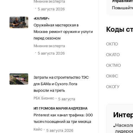
Мнение эксперта
Управляйт
Повышайте
5 августа 2026
«КАЛИБР»
Оружейная мастерская в
Коды с
Москве: ремонт оружия и услуги
перед сезоном
ОКПО
Мнение эксперта
5 августа 2026
ОКАТО
ОКТМО
ОКФС
Затраты на строительство ТЭС
для БАМа и Сухого Лога
ОКОГУ
выросли на треть
РБК Бизнес
5 августа
ИП ГРОМОВА МАРИЯ АНДРЕЕВНА
Интер
Pinterest как канал трафика: 300
тысяч посещений за три месяца
Насколь
Кейс
лидеро
5 августа 2026