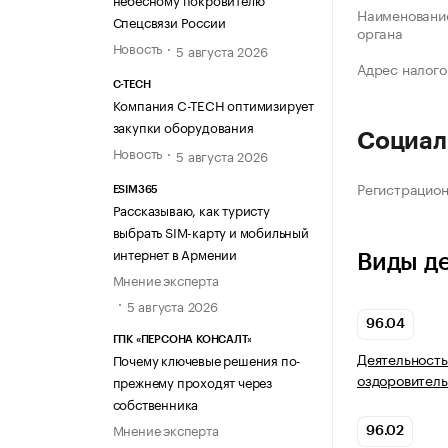
Наименование
Спецсвязи России
органа
Новость
5 августа 2026
Адрес налого
C-TECH
Компания C-TECH оптимизирует
закупки оборудования
Социал
Новость
5 августа 2026
Регистрацио
ESIM365
Рассказываю, как туристу
выбрать SIM-карту и мобильный
интернет в Армении
Виды д
Мнение эксперта
5 августа 2026
96.04
ГПК «ПЕРСОНА КОНСАЛТ»
Деятельность
Почему ключевые решения по-
оздоровитель
прежнему проходят через
собственника
Мнение эксперта
96.02