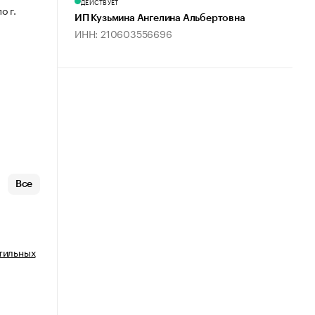
ДЕЙСТВУЕТ
о г.
ИП Кузьмина Ангелина Альбертовна
ИНН: 210603556696
Все
тильных