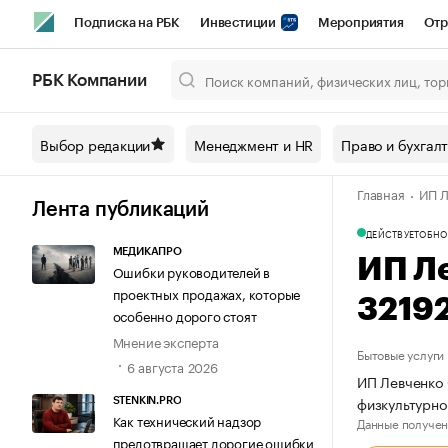
Подписка на РБК
Инвестиции
Мероприятия
Отр
Спорт
Школа управления РБК
РБК Образование
РБ
РБК Компании
Город
Стиль
Крипто
РБК Бизнес-среда
Дискусси
Выбор редакции
Менеджмент и HR
Право и бухгал
Спецпроекты СПб
Конференции СПб
Спецпроекты
Главная
ИП Л
Технологии и медиа
Финансы
Рынок наличной валют
Лента публикаций
ДЕЙСТВУЕТ
ОБНО
МЕДИКАПРО
ИП Л
Ошибки руководителей в
проектных продажах, которые
3219
особенно дорого стоят
Мнение эксперта
Бытовые услуги
6 августа 2026
ИП Левченко 
физкультурно
STENKIN.PRO
Как технический надзор
Данные получен
предотвращает дорогие ошибки