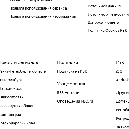
Источники данных
Правила использования сервиса
Источник отчетности 
Правила использования изображений
Вопросы и ответы
Политика Cookies РБК
Новости регионов
Подписки
РБК Н
анкт-Петербург и область
Подписка на РБК
iOS
катеринбург
Androi
Уведомления
Новосибирск
Други
RSS Новости
Башкортостан
Оповещения RBC.ru
Домены
ологодская область
Рег.об
Калининград
Рег.ре
раснодарский край
Знаком