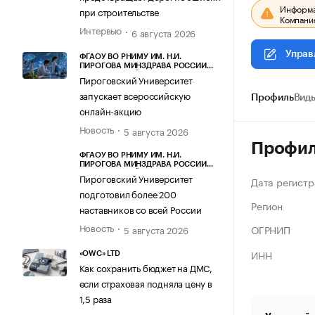
Информац
при строительстве
Компания
Интервью
6 августа 2026
Управ
ФГАОУ ВО РНИМУ ИМ. Н.И.
ПИРОГОВА МИНЗДРАВА РОССИИ
(ПИРОГОВСКИЙ УНИВЕРСИТЕТ)
Пироговский Университет
запускает всероссийскую
Профиль
Виды
онлайн-акцию
Новость
5 августа 2026
Профи
ФГАОУ ВО РНИМУ ИМ. Н.И.
ПИРОГОВА МИНЗДРАВА РОССИИ
(ПИРОГОВСКИЙ УНИВЕРСИТЕТ)
Пироговский Университет
Дата регистр
подготовил более 200
Регион
наставников со всей России
Новость
ОГРНИП
5 августа 2026
ИНН
«OWC» LTD
Как сохранить бюджет на ДМС,
если страховая подняла цену в
1,5 раза