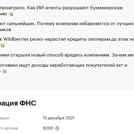
 проиграло. Как ИИ-агенты разрушают букмекерскую
рию
ют сильнейших. Почему компании избавляются от лучших
ников
к Wildberries резко нарастил кредиты селлерам до атак н
ики открыли новый способ вредить компаниям. Зачем им
оговики ищут доходы неработающих покупателей яхт и
р
рация ФНС
ации
15 декабря 2021
го органа
9200