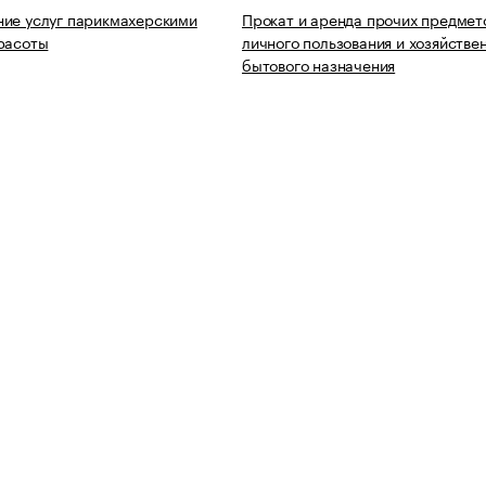
ие услуг парикмахерскими
Прокат и аренда прочих предмет
расоты
личного пользования и хозяйстве
бытового назначения