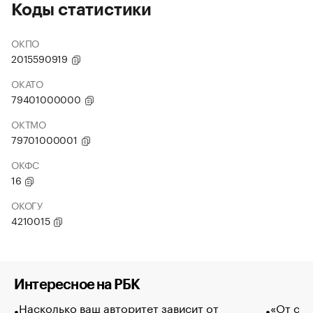
Коды статистики
ОКПО
2015590919
ОКАТО
79401000000
ОКТМО
79701000001
ОКФС
16
ОКОГУ
4210015
Интересное на РБК
Насколько ваш авторитет зависит от
«От спо