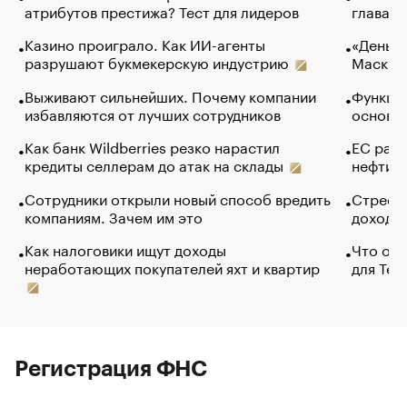
атрибутов престижа? Тест для лидеров
глава к
Казино проиграло. Как ИИ-агенты
«Деньги
разрушают букмекерскую индустрию
Маск в 
Выживают сильнейших. Почему компании
Функции
избавляются от лучших сотрудников
основ э
Как банк Wildberries резко нарастил
ЕС раз
кредиты селлерам до атак на склады
нефти —
Сотрудники открыли новый способ вредить
Стресс 
компаниям. Зачем им это
доходов
Как налоговики ищут доходы
Что обв
неработающих покупателей яхт и квартир
для Tel
Регистрация ФНС